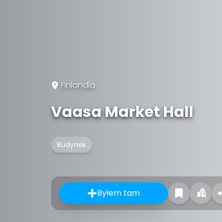
Finlandia
Vaasa Market Hall
Budynek
Byłem tam