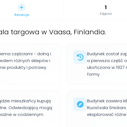
1
Zdjęcia
Recenzje
la targowa w Vaasa, Finlandia.
ema częściami - dolną i
Budynek został zap
iedem różnych sklepów i
a pierwsza część o
ne produkty i potrawy.
ukończona w 1927 r
formy.
 gdzie mieszkańcy kupują
Budynek zawiera ki
nalne. Odwiedzający mogą
Ruostsala Snickars
 ważne w codziennym
eksplorować różne