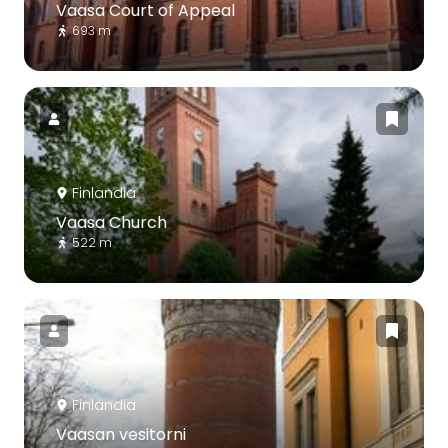
Vaasa Court of Appeal
693 m
Finlandia
Vaasa Church
522 m
Finlandia
Vaasan vesitorni