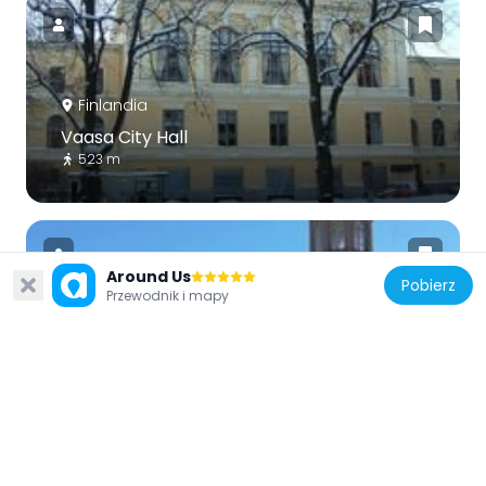
Finlandia
Vaasa City Hall
523 m
Around Us
Pobierz
Przewodnik i mapy
Finlandia
Governor's house
1.1 km