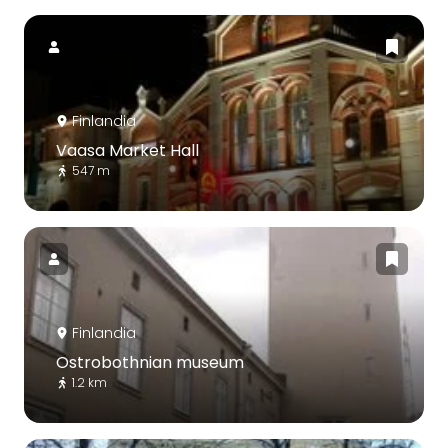
Finlandia
Vaasa Market Hall
547 m
Finlandia
Ostrobothnian museum
1.2 km