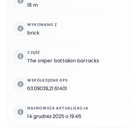
18 m
WYKONANO Z
brick
CZĘŚĆ
The sniper battalion barracks
WSPÓŁRZĘDNE GPS
63.09039,21.61401
NAJNOWSZA AKTUALIZACJA
14 grudnia 2025 o 19:46