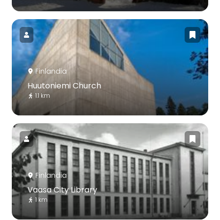
Finlandia
Huutoniemi Church
1.1 km
Finlandia
Vaasa City Library
1 km