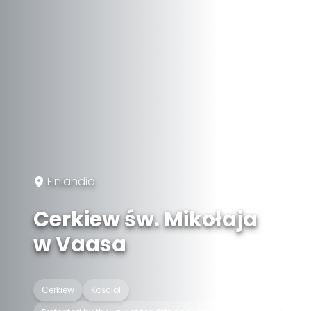
Finlandia
Cerkiew św. Mikołaja
w Vaasa
Cerkiew
Kościół