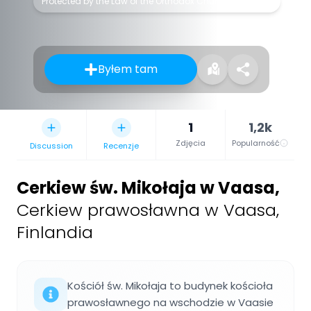
Protected by the Law of the Orthodox Church in Finland
Byłem tam
1
1,2k
Zdjęcia
Popularność
Discussion
Recenzje
Cerkiew św. Mikołaja w Vaasa
,
Cerkiew prawosławna w Vaasa,
Finlandia
Kościół św. Mikołaja to budynek kościoła
prawosławnego na wschodzie w Vaasie