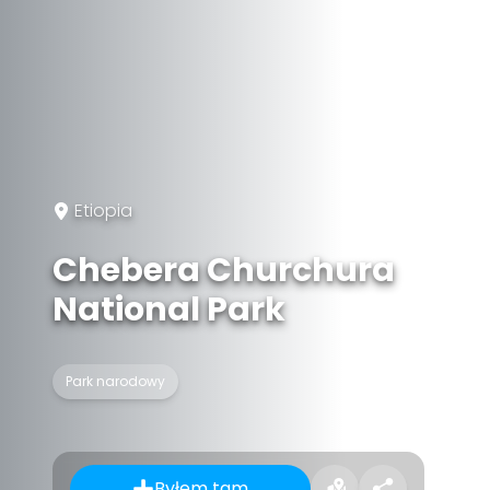
Etiopia
Chebera Churchura
National Park
Park narodowy
Byłem tam