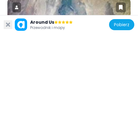
Around Us
Pobierz
Przewodnik i mapy
Etiopia
Lower Valley of the Omo
166.9 km
Etiopia
Yabelo Wildlife Sanctuary
291.7 km