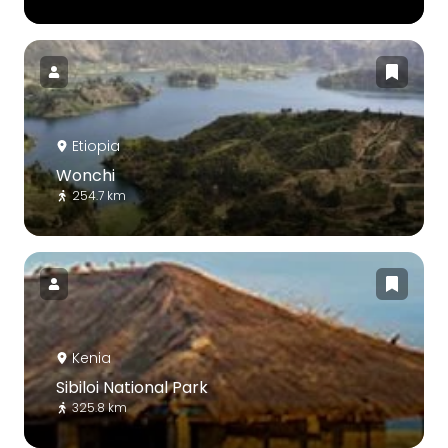
Etiopia
Wonchi
254.7 km
Kenia
Sibiloi National Park
325.8 km