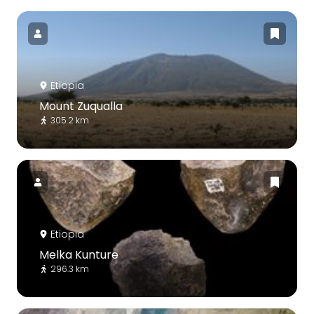
Etiopia
Mount Zuqualla
305.2 km
Etiopia
Melka Kunture
296.3 km