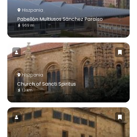
Hiszpania
Pabellón Multiusos Sánchez Paraíso
969 m
Hiszpania
Church of Sancti Spiritus
1.3 km