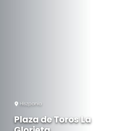
Hiszpania
Plaza de Toros La
Glorieta