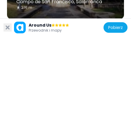
Campo de San Francisco, Salamanca
276 m
Around Us
Pobierz
Przewodnik i mapy
Hiszpania
Casa del Regidor Ovalle Prieto, Salamanca
232 m
Hiszpania
Church of Saint Mery of Mount Carmel