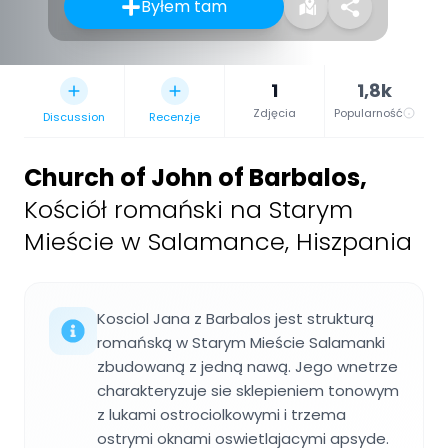
Byłem tam
1
1,8k
Zdjęcia
Popularność
Discussion
Recenzje
Church of John of Barbalos
,
Kościół romański na Starym
Mieście w Salamance, Hiszpania
Kosciol Jana z Barbalos jest strukturą
romańską w Starym Mieście Salamanki
zbudowaną z jedną nawą. Jego wnetrze
charakteryzuje sie sklepieniem tonowym
z lukami ostrociolkowymi i trzema
ostrymi oknami oswietlajacymi apsyde.