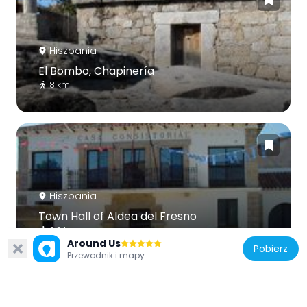
Hiszpania
El Bombo, Chapinería
8 km
Hiszpania
Town Hall of Aldea del Fresno
9.9 km
Around Us
Pobierz
Przewodnik i mapy