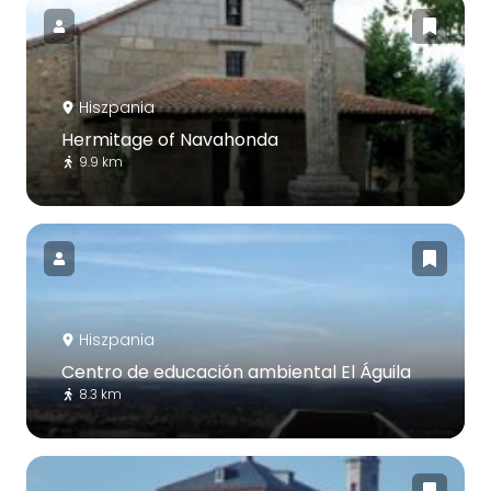
Hiszpania
Hermitage of Navahonda
9.9 km
Hiszpania
Centro de educación ambiental El Águila
8.3 km