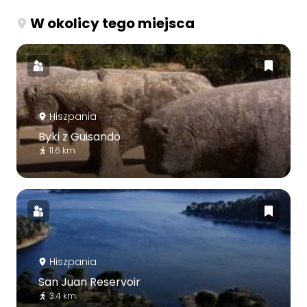
W okolicy tego miejsca
Hiszpania
Byki z Guisando
11.6 km
Hiszpania
San Juan Reservoir
3.4 km