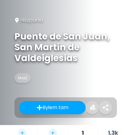
Hiszpania
Puente de San Juan,
San Martín de
Valdeiglesias
Most
Byłem tam
1
1,3k