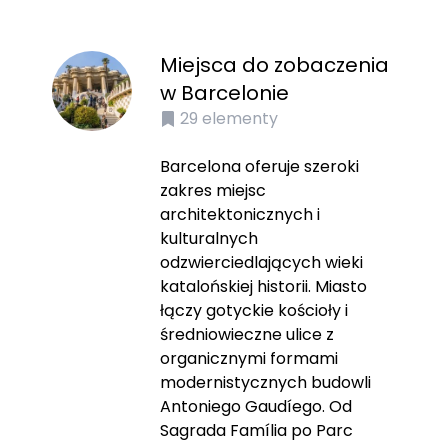
Miejsca do zobaczenia
w Barcelonie
29
elementy
Barcelona oferuje szeroki
zakres miejsc
architektonicznych i
kulturalnych
odzwierciedlających wieki
katalońskiej historii. Miasto
łączy gotyckie kościoły i
średniowieczne ulice z
organicznymi formami
modernistycznych budowli
Antoniego Gaudíego. Od
Sagrada Família po Parc