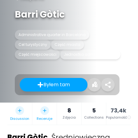
Barri Gòtic
Administrative quarter in Barcelona
Cel turystyczny
Część miasta
Część miejscowości
Jednostka administracyjna
Byłem tam
8
5
73,4k
Zdjęcia
Collections
Popularność
Discussion
Recenzje
Barri Gòtic
,
Średniowieczna