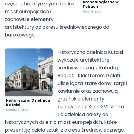
Archeologiczne w
częścią historycznych dzielnic
Tebach
miast europejskich i
Teby, Grecja
zachowuje elementy
architektury od okresu średniowiecznego do
barokowego.
Historyczna dzielnica Kutaisi
wykazuje architekturę
średniowieczną z Katedrą
Bagrati i Klasztorem Gelati.
Ulice łączą stare domy, targi i
kawiarnie oraz zachowują
gruzińskie elementy
Historyczna Dzielnica
Kutaisi
budowlane z XI do XVII wieku.
Kutaisi, Gruzja
Ta dzielnica należy do
historycznych dzielnic miast europejskich, które
prezentują dzieła sztuki z okresu średniowiecznego