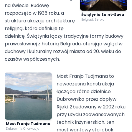
na świecie. Budowę
rozpoczęto w 1935 roku, a
Świątynia Saint-Sava
struktura ukazuje architekturę
Belgrad, Serbia
religijną, która definiuje tę
dzielnicę. Świątynia łączy tradycyjne formy budowy
prawosławnej z historią Belgradu, oferując wgląd w
duchowy i kulturalny rozwój miasta od 20. wieku do
czasów współczesnych.
Most Franjo Tudjmana to
nowoczesna konstrukcja
łącząca różne dzielnice
Dubrownika przez dopływ
Rijeki. Zbudowany w 2002 roku
przy użyciu zaawansowanych
technik inżynierskich, ten
Most Franjo Tuđmana
Dubrownik, Chorwacja
most wantowy stoi obok