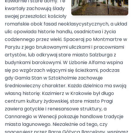
kawiarnie i stare domy. Te
kwartały zachowują ślady
swojej przeszłości: kościoły
romańskie obok fasad neoklasycystycznych, a układ
ulic opowiada historie handlu, osadnictwa i życia
codziennego przez wieki. Spaceraj po Montmartre w
Paryżu z jego brukowanymi uliczkami i pracowniami
artystów, lub odkrywaj stare miasto Salzburga z
budynkami barokowymi. W Lizbonie Alfama wspina
się po wzgórzach wijącymi się ścieżkami, podczas
gdy Gamla Stan w Sztokholmie zachowuje
średniowieczny charakter. Każda dzielnica ma swoją
własną historię: Kazimierz w Krakowie był długo
centrum kultury żydowskiej, stare miasto Pragi
zawiera gotyckie i renesansowe struktury, a
Cannaregio w Wenecji pokazuje handlowe tradycje
miasta lagunowego. Niezależnie od tego, czy
spacęrujesz przez Barrę Gótycą Barcelony, wspinasz