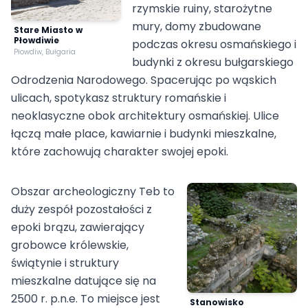
rzymskie ruiny, starożytne
mury, domy zbudowane
Stare Miasto w
Płowdiwie
podczas okresu osmańskiego i
Płowdiw, Bułgaria
budynki z okresu bułgarskiego
Odrodzenia Narodowego. Spacerując po wąskich
ulicach, spotykasz struktury romańskie i
neoklasyczne obok architektury osmańskiej. Ulice
łączą małe place, kawiarnie i budynki mieszkalne,
które zachowują charakter swojej epoki.
Obszar archeologiczny Teb to
duży zespół pozostałości z
epoki brązu, zawierający
grobowce królewskie,
świątynie i struktury
mieszkalne datujące się na
2500 r. p.n.e. To miejsce jest
Stanowisko