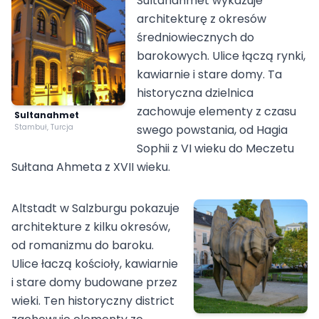
Sultanahmet wykazuje
architekturę z okresów
średniowiecznych do
barokowych. Ulice łączą rynki,
kawiarnie i stare domy. Ta
historyczna dzielnica
zachowuje elementy z czasu
Sultanahmet
Stambuł, Turcja
swego powstania, od Hagia
Sophii z VI wieku do Meczetu
Sułtana Ahmeta z XVII wieku.
Altstadt w Salzburgu pokazuje
architekture z kilku okresów,
od romanizmu do baroku.
Ulice łaczą kościoły, kawiarnie
i stare domy budowane przez
wieki. Ten historyczny district