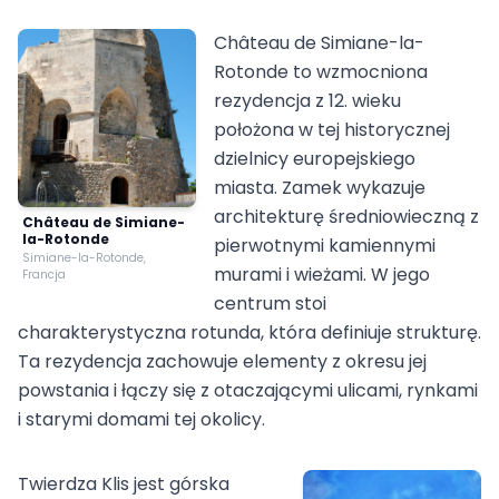
Château de Simiane-la-
Rotonde to wzmocniona
rezydencja z 12. wieku
położona w tej historycznej
dzielnicy europejskiego
miasta. Zamek wykazuje
architekturę średniowieczną z
Château de Simiane-
la-Rotonde
pierwotnymi kamiennymi
Simiane-la-Rotonde,
murami i wieżami. W jego
Francja
centrum stoi
charakterystyczna rotunda, która definiuje strukturę.
Ta rezydencja zachowuje elementy z okresu jej
powstania i łączy się z otaczającymi ulicami, rynkami
i starymi domami tej okolicy.
Twierdza Klis jest górska