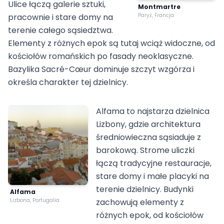
Ulice łączą galerie sztuki,
Montmartre
pracownie i stare domy na
Paryż, Francja
terenie całego sąsiedztwa.
Elementy z różnych epok są tutaj wciąż widoczne, od
kościołów romańskich po fasady neoklasyczne.
Bazylika Sacré-Cœur dominuje szczyt wzgórza i
określa charakter tej dzielnicy.
Alfama to najstarza dzielnica
Lizbony, gdzie architektura
średniowieczna sąsiaduje z
barokową. Strome uliczki
łączą tradycyjne restauracje,
stare domy i małe placyki na
terenie dzielnicy. Budynki
Alfama
Lizbona, Portugalia
zachowują elementy z
różnych epok, od kościołów