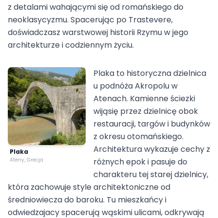
z detalami wahającymi się od romańskiego do
neoklasycyzmu. Spacerując po Trastevere,
doświadczasz warstwowej historii Rzymu w jego
architekturze i codziennym życiu.
Plaka to historyczna dzielnica
u podnóża Akropolu w
Atenach. Kamienne ściezki
wijąsię przez dzielnicę obok
restauracji, targów i budynków
z okresu otomańskiego.
Architektura wykazuje cechy z
Plaka
Ateny, Grecja
różnych epok i pasuje do
charakteru tej starej dzielnicy,
która zachowuje style architektoniczne od
średniowiecza do baroku. Tu mieszkańcy i
odwiedzajacy spacerują wąskimi ulicami, odkrywają