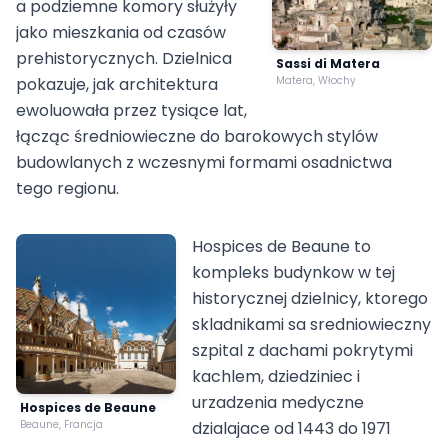
a podziemne komory służyły
jako mieszkania od czasów
prehistorycznych. Dzielnica
Sassi di Matera
pokazuje, jak architektura
Matera, Włochy
ewoluowała przez tysiące lat,
łącząc średniowieczne do barokowych stylów
budowlanych z wczesnymi formami osadnictwa
tego regionu.
Hospices de Beaune to
kompleks budynkow w tej
historycznej dzielnicy, ktorego
skladnikami sa sredniowieczny
szpital z dachami pokrytymi
kachlem, dziedziniec i
urzadzenia medyczne
Hospices de Beaune
Beaune, Francja
dzialajace od 1443 do 1971