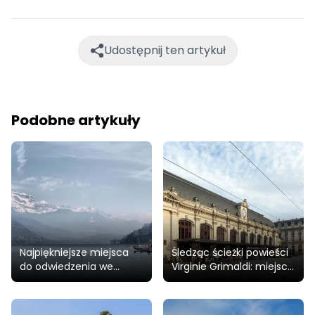
Udostępnij ten artykuł
Podobne artykuły
Najpiękniejsze miejsca
Śledząc ścieżki powieści
do odwiedzenia we
Virginie Grimaldi: miejsca
Francji zimą
jakich nigdy nie widziałeś