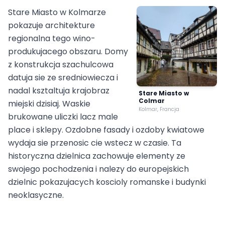
Stare Miasto w Kolmarze
pokazuje architekture
regionalna tego wino-
produkujacego obszaru. Domy
z konstrukcja szachulcowa
datuja sie ze sredniowiecza i
nadal ksztaltuja krajobraz
Stare Miasto w
Colmar
miejski dzisiaj. Waskie
Kolmar, Francja
brukowane uliczki lacz male
place i sklepy. Ozdobne fasady i ozdoby kwiatowe
wydaja sie przenosic cie wstecz w czasie. Ta
historyczna dzielnica zachowuje elementy ze
swojego pochodzenia i nalezy do europejskich
dzielnic pokazujacych koscioly romanske i budynki
neoklasyczne.