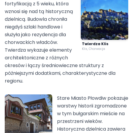
fortyfikacją z 5 wieku, która
wznosi się nad tą historyczną
dzielnicą. Budowla chroniła
niegdyś szlaki handlowe i
służyła jako rezydencja dla
chorwackich władców.
Twierdza Klis
Twierdza wykazuje elementy
Klis, Chorwacja
architektoniczne z różnych
okresów i łączy średniowieczne struktury z
późniejszymi dodatkami, charakterystyczne dla
regionu.
Stare Miasto Płowdiw pokazuje
warstwy historii zgromadzone
w tym bułgarskim mieście na
przestrzeni wieków.
Historyczna dzielnica zawiera