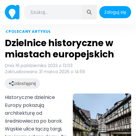
Zaloguj się
POLECANY ARTYKUŁ
Dzielnice historyczne w
miastach europejskich
Dnia 19 października 2023 o 13:03
Zaktualizowano 31 marca 2026 o 14:59
Udostępnij
Historyczne dzielnice
Europy pokazują
architekturę od
średniowiecza po barok.
Wąskie ulice łączą targi,