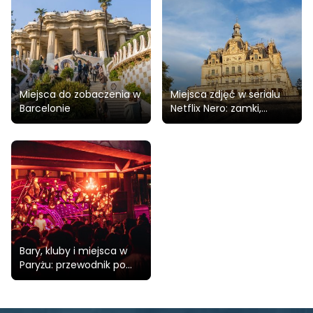
Miejsca do zobaczenia w
Miejsca zdjęć w serialu
Barcelonie
Netflix Nero: zamki,
fortece, miasta we
Francji, Włoszech i
Hiszpanii
Bary, kluby i miejsca w
Paryżu: przewodnik po
miejscach LGBT+