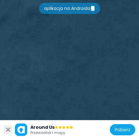
aplikacja na Androida
Montmartre
Around Us
Pobierz
Montmartre jest najwyższą dzielnicą Paryża i reprezentuje typ historycznej dzielnicy, która zachowuje lokalną architekturę z okresów średniowiecza do baroku. Ulice łączą galerie sztuki, pracownie i stare domy na terenie całego sąsiedztwa. Elementy z różnych epok są tutaj wciąż widoczne, od kościołów romańskich po fasady neoklasyczne. Bazylika Sacré-Cœur dominuje szczyt wzgórza i określa charakter tej dzielnicy.
312k
Przewodnik i mapy