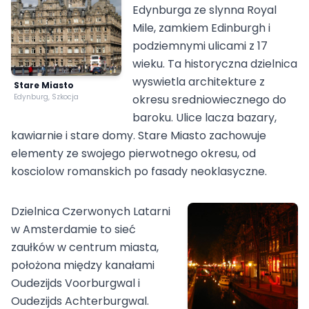
Edynburga ze slynna Royal
Mile, zamkiem Edinburgh i
podziemnymi ulicami z 17
wieku. Ta historyczna dzielnica
wyswietla architekture z
Stare Miasto
Edynburg, Szkocja
okresu sredniowiecznego do
baroku. Ulice lacza bazary,
kawiarnie i stare domy. Stare Miasto zachowuje
elementy ze swojego pierwotnego okresu, od
kosciolow romanskich po fasady neoklasyczne.
Dzielnica Czerwonych Latarni
w Amsterdamie to sieć
zaułków w centrum miasta,
położona między kanałami
Oudezijds Voorburgwal i
Oudezijds Achterburgwal.