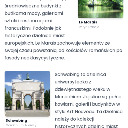
średniowieczne budynki z
butikama mody, galeriami
sztuki i restauracjami
Le Marais
francuskimi. Podobnie jak
Paryż, Francja
historyczne dzielnice miast
europejskich, Le Marais zachowuje elementy ze
swojej czasu powstania, od kościołów romańskich po
fasady neoklasycystyczne.
Schwabing to dzielnica
uniwersytecka z
dziewiętnastego wieku w
Monachium. Jej ulice są pełne
kawiarni, galerii i budynków w
stylu Art Nouveau. Ta dzielnica
należy do kolekcji
Schwabing
Monachium, Niemcy
historycznych dzielnic miast