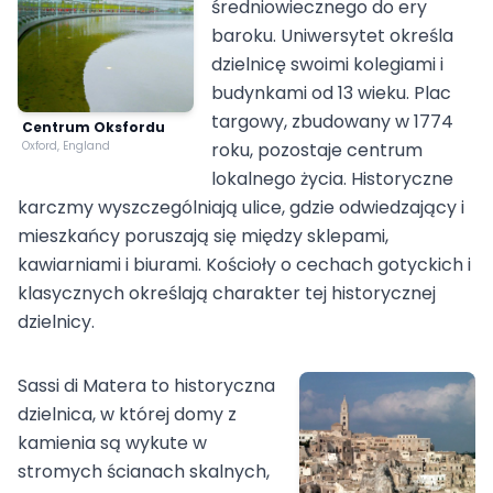
średniowiecznego do ery
baroku. Uniwersytet określa
dzielnicę swoimi kolegiami i
budynkami od 13 wieku. Plac
targowy, zbudowany w 1774
Centrum Oksfordu
Oxford, England
roku, pozostaje centrum
lokalnego życia. Historyczne
karczmy wyszczególniają ulice, gdzie odwiedzający i
mieszkańcy poruszają się między sklepami,
kawiarniami i biurami. Kościoły o cechach gotyckich i
klasycznych określają charakter tej historycznej
dzielnicy.
Sassi di Matera to historyczna
dzielnica, w której domy z
kamienia są wykute w
stromych ścianach skalnych,