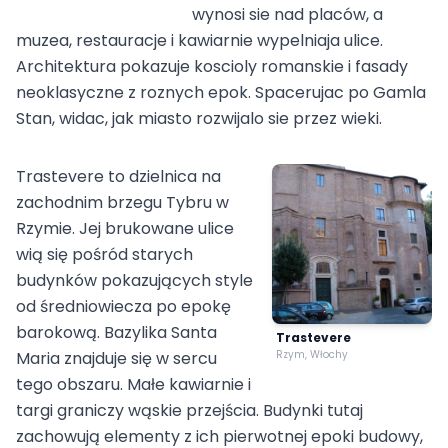
wynosi sie nad placów, a
muzea, restauracje i kawiarnie wypelniaja ulice.
Architektura pokazuje koscioly romanskie i fasady
neoklasyczne z roznych epok. Spacerujac po Gamla
Stan, widac, jak miasto rozwijalo sie przez wieki.
Trastevere to dzielnica na
zachodnim brzegu Tybru w
Rzymie. Jej brukowane ulice
wią się pośród starych
budynków pokazujących style
od średniowiecza po epokę
barokową. Bazylika Santa
Trastevere
Maria znajduje się w sercu
Rzym, Włochy
tego obszaru. Małe kawiarnie i
targi graniczy wąskie przejścia. Budynki tutaj
zachowują elementy z ich pierwotnej epoki budowy,