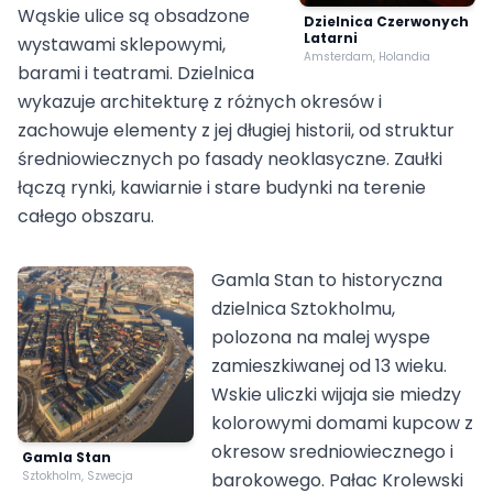
Wąskie ulice są obsadzone
Dzielnica Czerwonych
Latarni
wystawami sklepowymi,
Amsterdam, Holandia
barami i teatrami. Dzielnica
wykazuje architekturę z różnych okresów i
zachowuje elementy z jej długiej historii, od struktur
średniowiecznych po fasady neoklasyczne. Zaułki
łączą rynki, kawiarnie i stare budynki na terenie
całego obszaru.
Gamla Stan to historyczna
dzielnica Sztokholmu,
polozona na malej wyspe
zamieszkiwanej od 13 wieku.
Wskie uliczki wijaja sie miedzy
kolorowymi domami kupcow z
okresow sredniowiecznego i
Gamla Stan
Sztokholm, Szwecja
barokowego. Pałac Krolewski