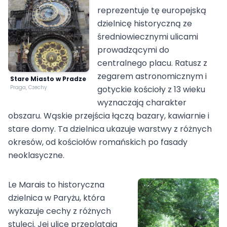
reprezentuje tę europejską
dzielnicę historyczną ze
średniowiecznymi ulicami
prowadzącymi do
centralnego placu. Ratusz z
zegarem astronomicznym i
Stare Miasto w Pradze
Praga, Czechy
gotyckie kościoły z 13 wieku
wyznaczają charakter
obszaru. Wąskie przejścia łączą bazary, kawiarnie i
stare domy. Ta dzielnica ukazuje warstwy z różnych
okresów, od kościołów romańskich po fasady
neoklasyczne.
Le Marais to historyczna
dzielnica w Paryżu, która
wykazuje cechy z różnych
stuleci. Jej ulice przeplatają