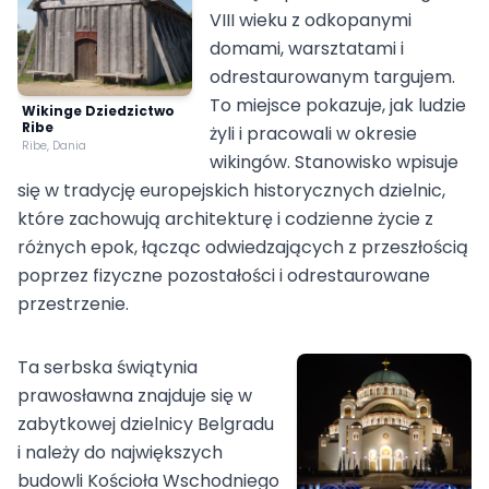
VIII wieku z odkopanymi
domami, warsztatami i
odrestaurowanym targujem.
To miejsce pokazuje, jak ludzie
Wikinge Dziedzictwo
Ribe
żyli i pracowali w okresie
Ribe, Dania
wikingów. Stanowisko wpisuje
się w tradycję europejskich historycznych dzielnic,
które zachowują architekturę i codzienne życie z
różnych epok, łącząc odwiedzających z przeszłością
poprzez fizyczne pozostałości i odrestaurowane
przestrzenie.
Ta serbska świątynia
prawosławna znajduje się w
zabytkowej dzielnicy Belgradu
i należy do największych
budowli Kościoła Wschodniego