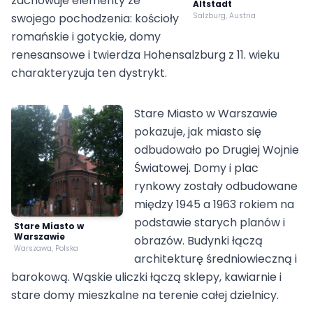
zachowuje elementy ze
Altstadt
swojego pochodzenia: kościoły
Salzburg, Austria
romańskie i gotyckie, domy
renesansowe i twierdza Hohensalzburg z 11. wieku
charakteryzuja ten dystrykt.
Stare Miasto w Warszawie
pokazuje, jak miasto się
odbudowało po Drugiej Wojnie
Światowej. Domy i plac
rynkowy zostały odbudowane
między 1945 a 1963 rokiem na
podstawie starych planów i
Stare Miasto w
Warszawie
obrazów. Budynki łączą
Warszawa, Polska
architekturę średniowieczną i
barokową. Wąskie uliczki łączą sklepy, kawiarnie i
stare domy mieszkalne na terenie całej dzielnicy.