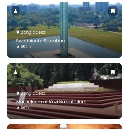
Bangladesz
Swadhinata Stambha
659 m
Bangladesz
Mausoleum of Kazi Nazrul Islam
667 m