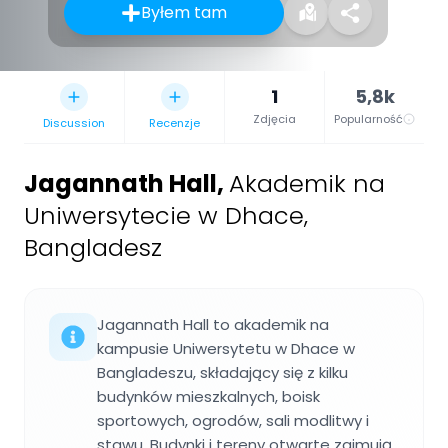
Byłem tam
1
5,8k
Zdjęcia
Popularność
Discussion
Recenzje
Jagannath Hall
,
Akademik na
Uniwersytecie w Dhace,
Bangladesz
Jagannath Hall to akademik na
kampusie Uniwersytetu w Dhace w
Bangladeszu, składający się z kilku
budynków mieszkalnych, boisk
sportowych, ogrodów, sali modlitwy i
stawu. Budynki i tereny otwarte zajmują