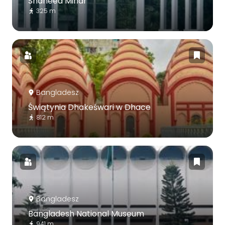
Shaheed Minar
325 m
Bangladesz
Świątynia Dhakeśwari w Dhace
812 m
Bangladesz
Bangladesh National Museum
941 m