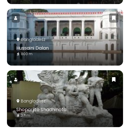
Bangladesz
Hussaini Dalan
800 m
Bangladesz
Shoparjito Shadhinota
371 m