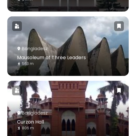
Bangladesz
Mausoleum of Three Leaders
563 m
Bangladesz
Curzon Hall
806 m