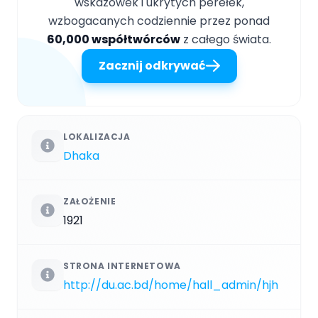
wskazówek i ukrytych perełek,
wzbogacanych codziennie przez ponad
60,000 współtwórców
z całego świata.
Zacznij odkrywać
LOKALIZACJA
Dhaka
ZAŁOŻENIE
1921
STRONA INTERNETOWA
http://du.ac.bd/home/hall_admin/hjh