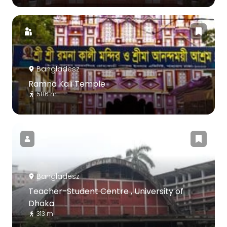
Bangladesz
Ramna Kali Temple
586 m
Bangladesz
Teacher-Student Centre , University of
Dhaka
313 m