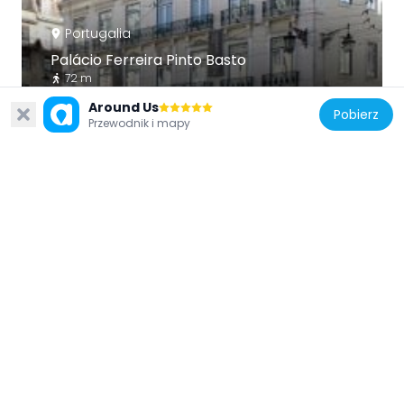
Portugalia
Palácio Ferreira Pinto Basto
72 m
Around Us
Pobierz
Przewodnik i mapy
Portugalia
Farmácia Durão
44 m