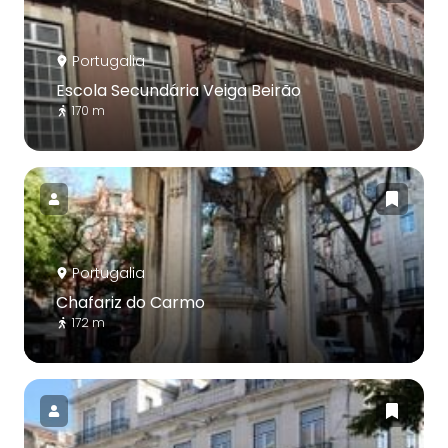
Portugalia
Escola Secundária Veiga Beirão
170 m
Portugalia
Chafariz do Carmo
172 m