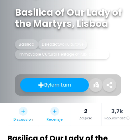
Basilica of Our Lady of
the Martyrs, Lisboa
Basilica
Dziedzictwo kulturowe
Immovable Cultural Heritage of Public Interest
Byłem tam
2
3,7k
Zdjęcia
Popularność
Discussion
Recenzje
Basilica of Our Lady of the