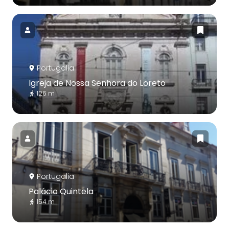
Portugalia
Igreja de Nossa Senhora do Loreto
126 m
Portugalia
Palácio Quintela
154 m