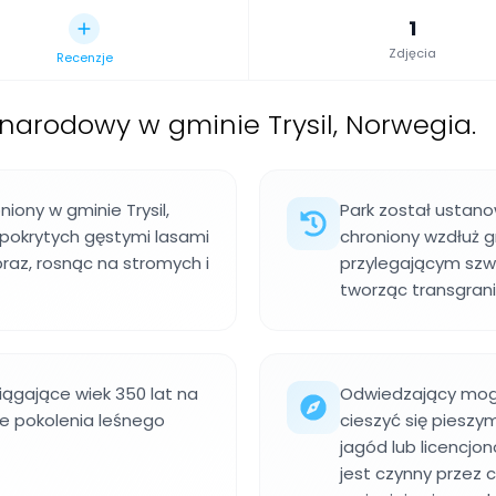
1
Zdjęcia
Recenzje
 narodowy w gminie Trysil, Norwegia.
niony w gminie Trysil,
Park został ustano
 pokrytych gęstymi lasami
chroniony wzdłuż g
obraz, rosnąc na stromych i
przylegającym szw
tworząc transgrani
iągające wiek 350 lat na
Odwiedzający mogą
ce pokolenia leśnego
cieszyć się pieszy
jagód lub licencjo
jest czynny przez 