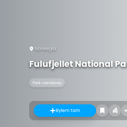
Norwegia
Fulufjellet National Pa
Park narodowy
Byłem tam