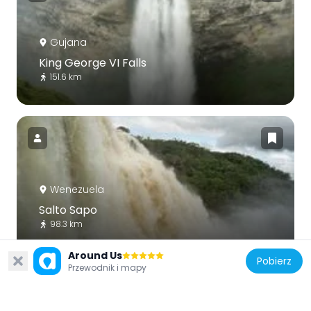
Gujana
King George VI Falls
151.6 km
Wenezuela
Salto Sapo
98.3 km
Around Us
Pobierz
Przewodnik i mapy