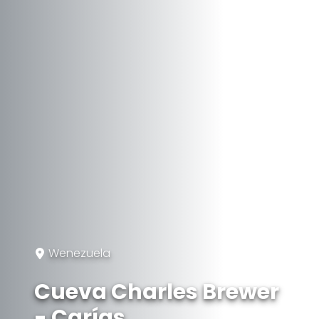
Wenezuela
Cueva Charles Brewer
- Carías