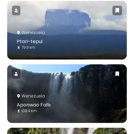
Wenezuela
Ptari-tepui
79.9 km
Wenezuela
Aponwao Falls
108.4 km