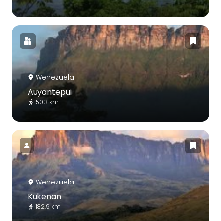
Wenezuela
Auyantepui
50.3 km
Wenezuela
Kukenan
182.9 km