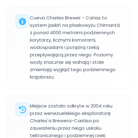
Cueva Charles Brewer - Carías to
system jaskiń na płaskowyżu Chimantá
z ponad 4000 metrami podziemnych
korytarzy, licznymi komorami,
wodospadami i potężną rzeką
przepływającą przez niego. Poziomy
wody znacznie się wahają i stale
zmieniają wygląd tego podziemnego
krajobrazu.
Miejsce zostało odkryte w 2004 roku
przez wenezuelskiego eksploratorę
Charles'a Brewera-Cariása po
zauważeniu przez niego uskoku
tektonicznego i podziemnej rzeki