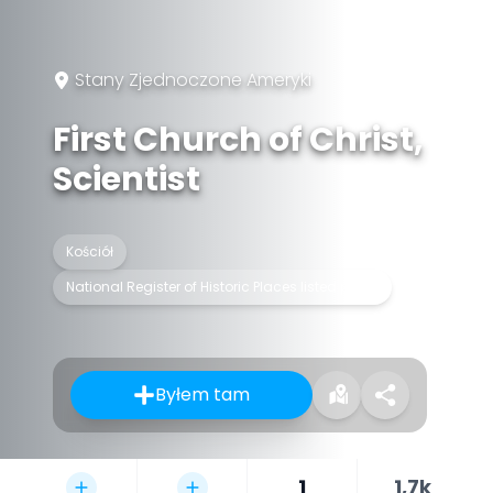
Stany Zjednoczone Ameryki
First Church of Christ,
Scientist
Kościół
National Register of Historic Places listed place
Byłem tam
1
1,7k