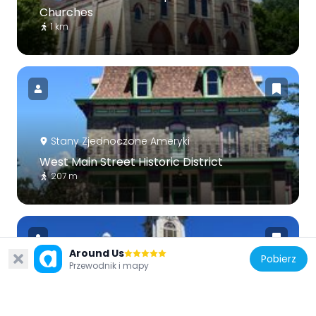
Churches
1 km
Stany Zjednoczone Ameryki
West Main Street Historic District
207 m
Around Us
Pobierz
Przewodnik i mapy
Stany Zjednoczone Ameryki
Oconto County Courthouse