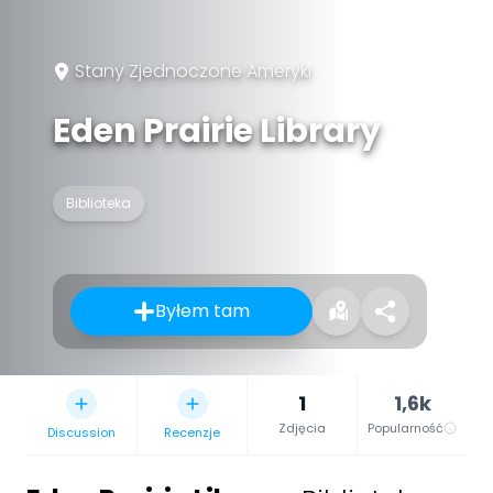
Stany Zjednoczone Ameryki
Eden Prairie Library
Biblioteka
Byłem tam
1
1,6k
Zdjęcia
Popularność
Discussion
Recenzje