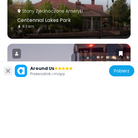
Stany Zjednoczone Ameryki
Centennial Lakes Park
8.3 km
Around Us
Pobierz
Przewodnik i mapy
Stany Zjednoczone Ameryki
8500 Tower
5.6 km