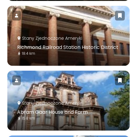
Stany Zjednoczone Ameryki
Richmond Railroad Station Historic District
18.4 km
Stany Zjednoczone Ameryki
Abram Gaar House and Farm
15.8 km