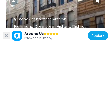
Stany Zjednoczone Ameryki
Richmond Downtown Historic District
18.9 km
Around Us
Pobierz
Przewodnik i mapy
Stany Zjednoczone Ameryki
Henry and Alice Gennett House
18 km