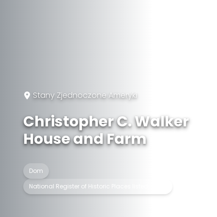
Stany Zjednoczone Ameryki
Christopher C. Walker
House and Farm
Dom
National Register of Historic Places listed place