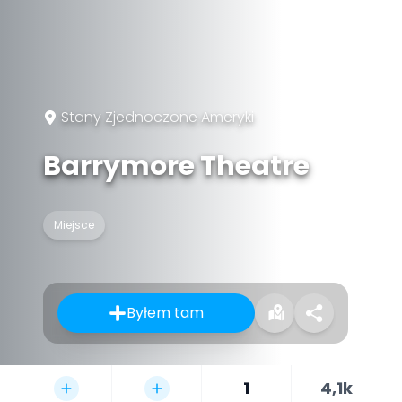
Stany Zjednoczone Ameryki
Barrymore Theatre
Miejsce
Byłem tam
1
4,1k