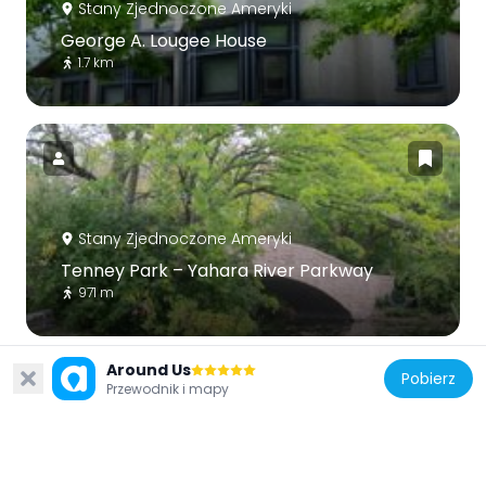
Stany Zjednoczone Ameryki
George A. Lougee House
1.7 km
Stany Zjednoczone Ameryki
Tenney Park – Yahara River Parkway
971 m
Around Us
Pobierz
Przewodnik i mapy
Stany Zjednoczone Ameryki