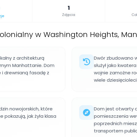
1
Zdjęcia
Col
zje
olonialny w Washington Heights, Man
alny z architekturą
Dwór zbudowano w 1
órnym Manhattanie. Dom
służył jako kwater
e i drewnianą fasadę z
wojnie zamożne ro
wiele dziesięcioleci
zin nowojorskich, które
Dom jest otwarty 
 pokazują, jak żyła klasa
pomieszczenia wew
poprzednich miesz
transportem public