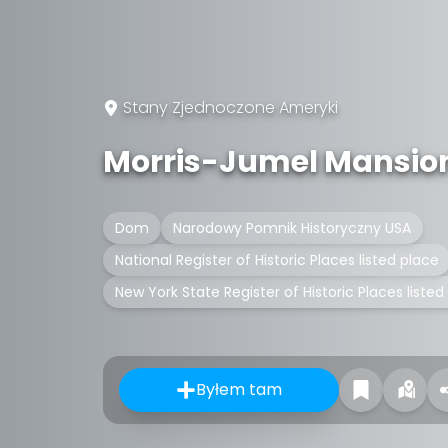
Stany Zjednoczone Ameryki
Morris-Jumel Mansio
Dom
Narodowy Pomnik Historyczny USA
National Register of Historic Places listed place
New York State Register of Historic Places listed
Byłem tam