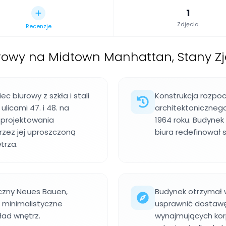
1
Zdjęcia
Recenzje
rowy na Midtown Manhattan, Stany Z
 biurowy z szkła i stali
Konstrukcja rozpoc
icami 47. i 48. na
architektoniczneg
 projektowania
1964 roku. Budynek
zez jej uproszczoną
biura redefinował
trza.
iczny Neues Bauen,
Budynek otrzymał w
 minimalistyczne
usprawnić dostawę
ład wnętrz.
wynajmujących korp