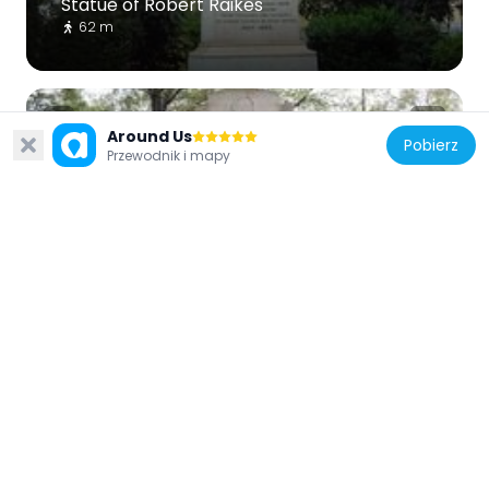
Statue of Robert Raikes
62 m
Around Us
Pobierz
Przewodnik i mapy
Wielka Brytania
Cheylesmore Memorial
131 m
Wielka Brytania
Igła Kleopatry