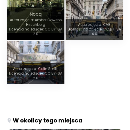
Nocą
Autor zdjęcia: Amber Gowens
Hirschberg
Autor zdjęcia: CVB
Licencja na zdjęcie: CC BY-SA
Licencja na zdjęcie: CC BY-SA
2.0
4.0
Autor zdjęcia: Colin Smith
Licencja na zdjęcie: CC BY-SA
2.0
W okolicy tego miejsca