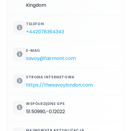
Kingdom
TELEFON
+442078364343
E-MAIL
savoy@fairmont.com
STRONA INTERNETOWA
https://thesavoylondon.com
WSPÓŁRZĘDNE GPS
51.50990,-0.12022
NAJNOWSZA AKTUALIZACJA