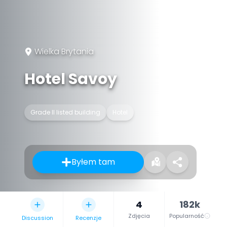
Wielka Brytania
Hotel Savoy
Grade II listed building
Hotel
Byłem tam
4
182k
Zdjęcia
Popularność
Discussion
Recenzje