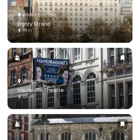
Wielka Brytania
Eighty Strand
78 m
Wielka Brytania
Vaudeville Theatre
165 m