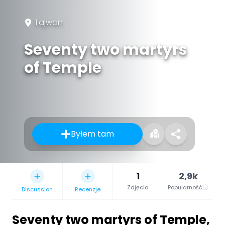
Tajwan
Seventy two martyrs
of Temple
Byłem tam
1
2,9k
Zdjęcia
Popularność
Discussion
Recenzje
Seventy two martyrs of Temple
,