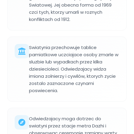
Swiatowej. Jej obecna forma od 1969
czci tych, ktorzy umarli w roznych
konfliktach od 1912.
Swiatynia przechowuje tablice
pamiatkowe uczciajace osoby zmarle w
sluzbie lub wypadkach przez kilka
dziesiecioleci. Odwiedzajacy widza
imiona zolnierzy i cywilów, ktorych zycie
zostalo zaznaczone czynami
poswiecenia.
Odwiedzajacy moga dotrzec do
swiatyni przez stacje metra Dazhi i
obserwowac ceremonie zamiany warty