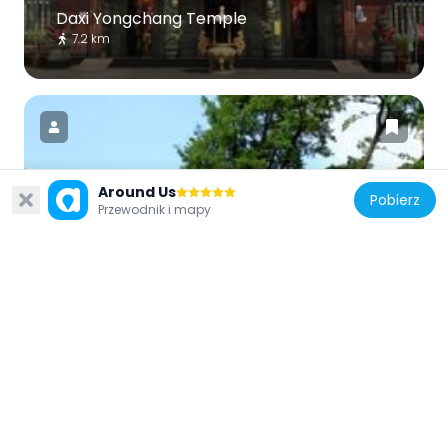
Daxi Yongchang Temple
7.2 km
Around Us
Pobierz
Tajwan
Przewodnik i mapy
Longtan Butokuden
997 m
Tajwan
Kanjin Bridge