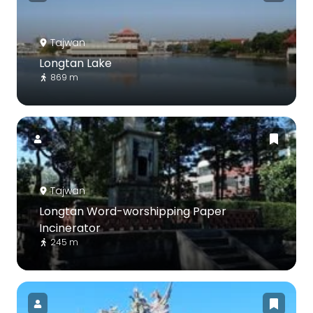
Tajwan
Longtan Lake
869 m
Tajwan
Longtan Word-worshipping Paper
Incinerator
245 m