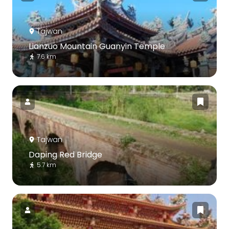
Tajwan
Lianzuo Mountain Guanyin Temple
7.6 km
Tajwan
Daping Red Bridge
5.7 km