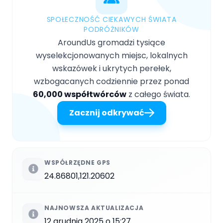
SPOŁECZNOŚĆ CIEKAWYCH ŚWIATA
PODRÓŻNIKÓW
AroundUs gromadzi tysiące
wyselekcjonowanych miejsc, lokalnych
wskazówek i ukrytych perełek,
wzbogacanych codziennie przez ponad
60,000 współtwórców
z całego świata.
Zacznij odkrywać
WSPÓŁRZĘDNE GPS
24.86801,121.20602
NAJNOWSZA AKTUALIZACJA
12 grudnia 2025 o 15:27