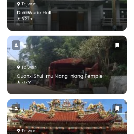
Tajwan
Daxi Wude Hall
8.2 km
Tajwan
Guanxi Shui-mu Niang-niang Temple
7.1 km
Tajwan