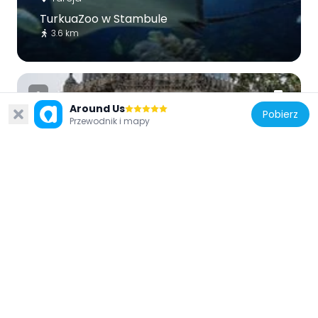
TurkuaZoo w Stambule
3.6 km
Around Us
Pobierz
Przewodnik i mapy
Turcja
Tomb of Mehmed V
2.8 km
Turcja