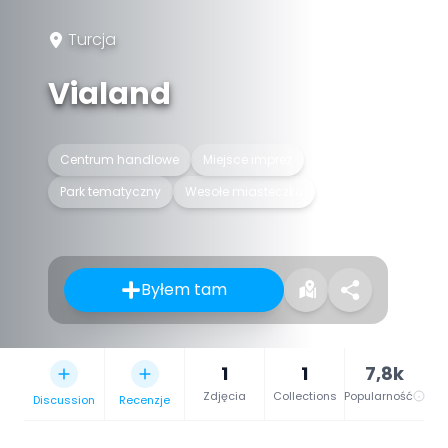
Turcja
Vialand
Centrum handlowe
Miejsce imprez
Park tematyczny
Wesołe miasteczko
Byłem tam
1
1
7,8k
Zdjęcia
Collections
Popularność
Discussion
Recenzje