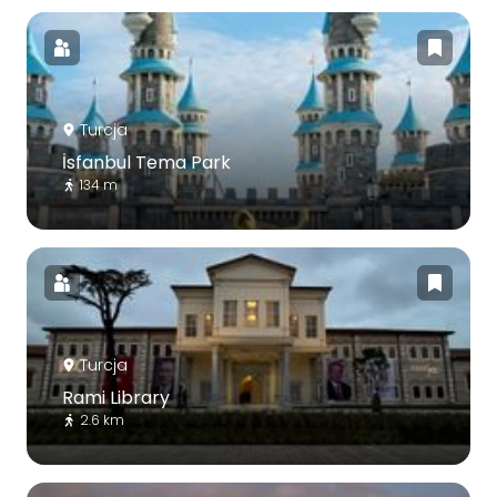
Turcja
İsfanbul Tema Park
134 m
Turcja
Rami Library
2.6 km