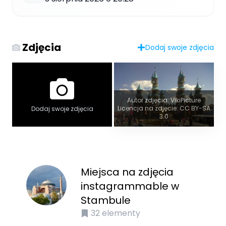
Zdjęcia
Dodaj swoje zdjęcia
Autor zdjęcia: VikiPicture
Licencja na zdjęcie: CC BY-SA
Dodaj swoje zdjęcia
3.0
Miejsca na zdjęcia
instagrammable w
Stambule
32
elementy