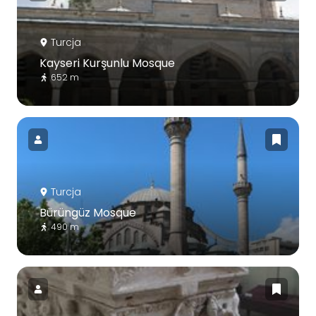
Turcja
Kayseri Kurşunlu Mosque
652 m
Turcja
Bürüngüz Mosque
490 m