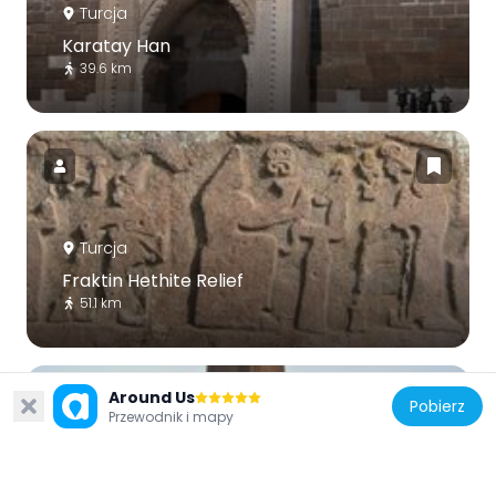
Turcja
Karatay Han
39.6 km
Turcja
Fraktin Hethite Relief
51.1 km
Around Us
Pobierz
Przewodnik i mapy
Turcja