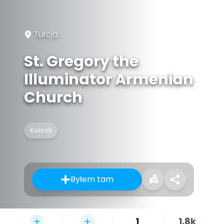
Turcja
St. Gregory the
Illuminator Armenian
Church
Kościół
Byłem tam
1
1,8k