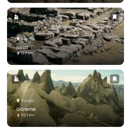
Turcja
Nesa
19.3 km
Turcja
Göreme
55.7 km