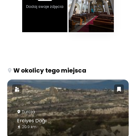
Dodaj swoje zdjęcia
W okolicy tego miejsca
Turcja
Erciyes Dağı
20.9 km