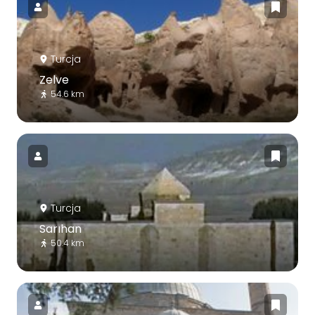
Turcja
Zelve
54.6 km
Turcja
Sarıhan
50.4 km