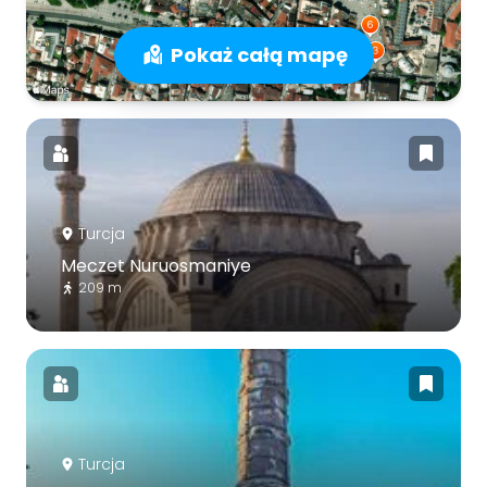
Pokaż całą mapę
Turcja
Meczet Nuruosmaniye
209 m
Turcja