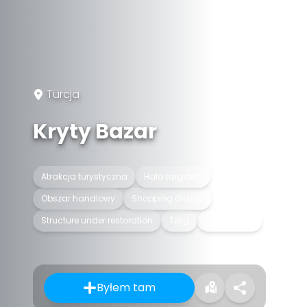
Turcja
Kryty Bazar
Atrakcja turystyczna
Hala targowa
Obszar handlowy
Shopping district
Structure under restoration
Targ
Targowisko
Byłem tam