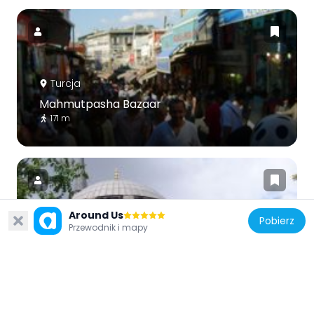
Turcja
Mahmutpasha Bazaar
171 m
Around Us
Pobierz
Przewodnik i mapy
Turcja
Gazi Atik Ali Pasha Mosque
302 m