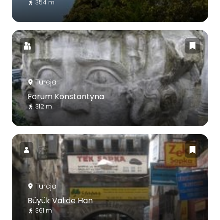
354 m
Turcja
Forum Konstantyna
312 m
Turcja
Büyük Valide Han
361 m