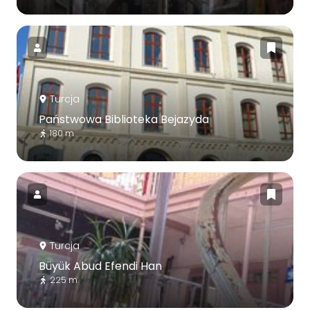
Turcja
Państwowa Biblioteka Bejazyda
180 m
Turcja
Büyük Abud Efendi Han
225 m