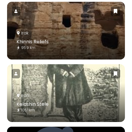
Irak
Khinnis Reliefs
95.9 km
Iran
Kelashin Stele
105.1 km