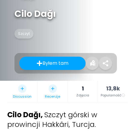
Cilo Dağı
Szczyt
Byłem tam
1
13,8k
Zdjęcia
Popularność
Discussion
Recenzje
Cilo Dağı
,
Szczyt górski w
prowincji Hakkâri, Turcja.