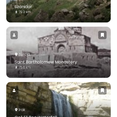
Szanidar
79.2 km
Turcja
Saint Bartholomew Monastery
75.6 km
Irak