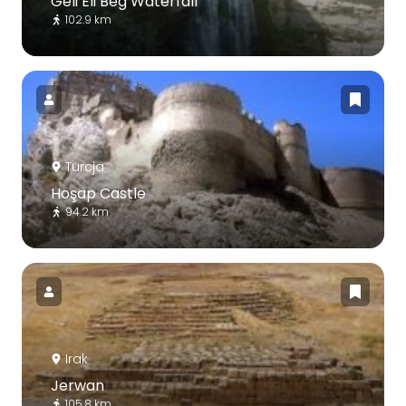
Geli Eli Beg Waterfall
102.9 km
Turcja
Hoşap Castle
94.2 km
Irak
Jerwan
105.8 km