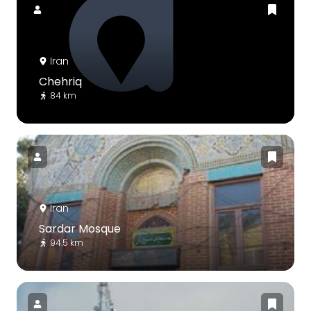
Iran
Chehriq
84 km
Iran
Sardar Mosque
94.5 km