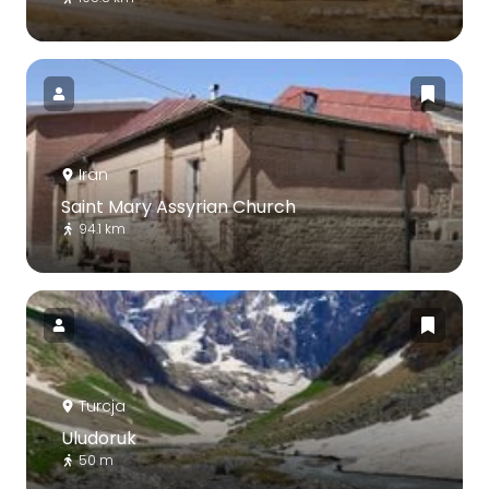
Iran
Saint Mary Assyrian Church
94.1 km
Turcja
Uludoruk
50 m