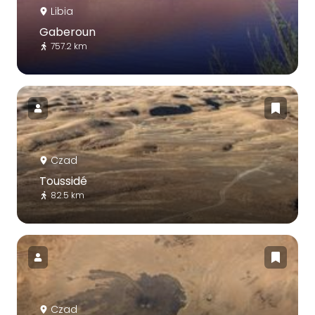
Libia
Gaberoun
757.2 km
Czad
Toussidé
82.5 km
Czad