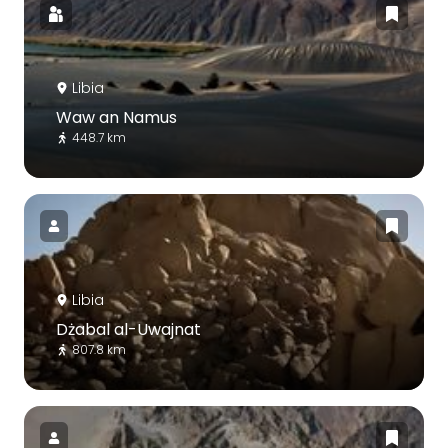
Libia
Waw an Namus
448.7 km
Libia
Dżabal al-Uwajnat
807.8 km