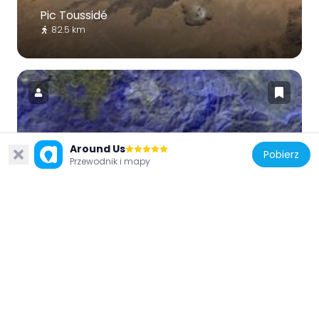
Pic Toussidé
82.5 km
Libia
Around Us
Pobierz
Przewodnik i mapy
Bikku Bitti
236 km
Czad
Aloba Arch