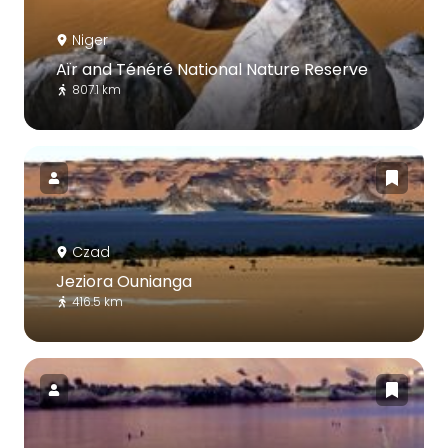
Niger
Aïr and Ténéré National Nature Reserve
807.1 km
Czad
Jeziora Ounianga
416.5 km