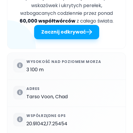
wskazówek i ukrytych perełek,
wzbogacanych codziennie przez ponad
60,000 współtwórców
z całego świata.
Zacznij odkrywać
WYSOKOŚĆ NAD POZIOMEM MORZA
3 100 m
ADRES
Tarso Voon, Chad
WSPÓŁRZĘDNE GPS
20.91042,17.25454