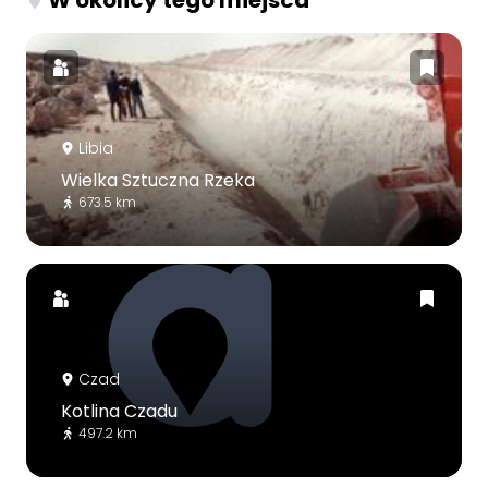
Libia
Wielka Sztuczna Rzeka
673.5 km
Czad
Kotlina Czadu
497.2 km