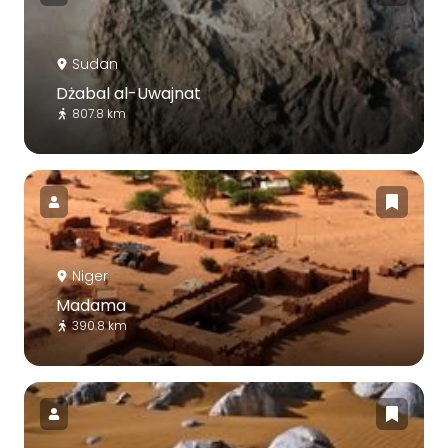
Sudan
Dżabal al-Uwajnat
807.8 km
Niger
Madama
390.8 km