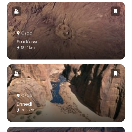
Czad
Emi Kussi
184.1 km
Czad
Ennedi
706 km