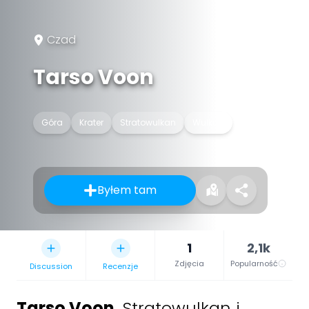
Czad
Tarso Voon
Góra
Krater
Stratowulkan
Wulkan
Byłem tam
1
2,1k
Zdjęcia
Popularność
Discussion
Recenzje
Tarso Voon
,
Stratowulkan i