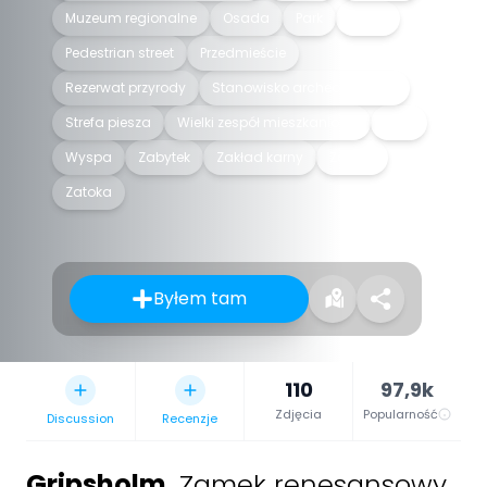
Muzeum regionalne
Osada
Park
Pałac
Pedestrian street
Przedmieście
Rezerwat przyrody
Stanowisko archeologiczne
Strefa piesza
Wielki zespół mieszkaniowy
Wieś
Wyspa
Zabytek
Zakład karny
Zamek
Zatoka
Byłem tam
110
97,9k
Zdjęcia
Popularność
Discussion
Recenzje
Gripsholm
,
Zamek renesansowy