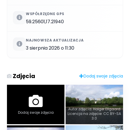
WSPÓŁRZĘDNE GPS
59.25601,17.21940
NAJNOWSZA AKTUALIZACJA
3 sierpnia 2026 o 11:30
Zdjęcia
Dodaj swoje zdjęcia
Autor zdjęcia: Holger.Ellgaard
Dodaj swoje zdjęcia
Licencja na zdjęcie: CC BY-SA
3.0