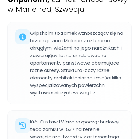
w Mariefred, Szwecja
Gripsholm to zamek wznoszczący się na
brzegu jeziora Mälaren z czterema
okrągłymi wieżami na jego narożnikach i
zawierający liczne umeblowaone
apartamenty państwowe obejmujące
różne okresy. Struktura łączy różne
elementy architektoniczne i mieści kilka
wyspecjalizowanych powierzchni
wystawienniczych wewnątrz.
Król Gustaw I Waza rozpoczął budowę
tego zamku w 1537 na terenie
wcześniejszej twierdzy z czternastego