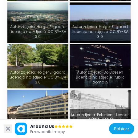
Autor zdjęcia: Holger.Ellgaard
Autor zdjęcia: Holger Ellgaard
Licencja na zdjęcie: CC BY-SA
Licencja na zdjęcie: CC BY-SA
3.0
3.0
Autor zdjęcia: Holger.Ellgaard
Autor zdjęcia: Bo Boësen
Licencja na zdjęcie: CC BY-SA
Licencja na zdjęcie: Public
3.0
domain
Autor zdjęcia: Petersens, Lennart
Autor zdjęcia: Holger.Ellgaard
af (1913-2004).
Licencja na zdjęcie: CC BY-SA
Licencja na zdjęcie: Public
Around Us
Pobierz
3.0
domain
Przewodnik i mapy