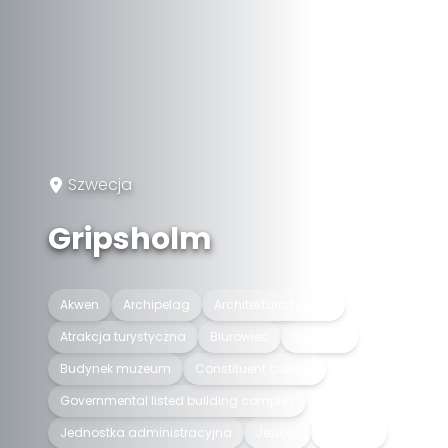
Szwecja
Gripsholm
Akwen
Archipelag
Architektura baroku
Atrakcja turystyczna
Biurowiec
Budynek
Budynek muzeum
Constituent college
Governmental listed building complex
Jednostka administracyjna
Jezioro
Muzeum