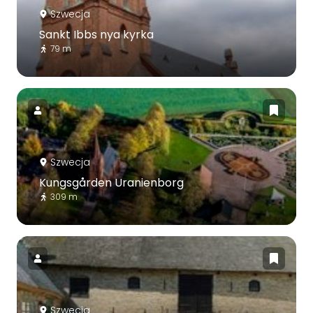
Szwecja
Sankt Ibbs nya kyrka
79 m
Szwecja
Kungsgården Uranienborg
309 m
Szwecja