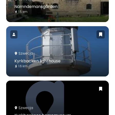
Nämndemansgården
1.5 km
Szwecja
Kyrkbacken lighthouse
1.6 km
Szwecja