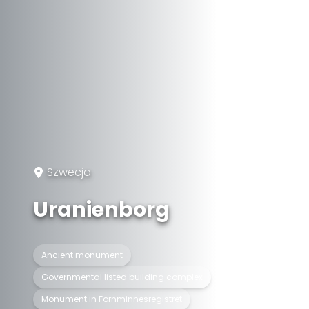
Szwecja
Uranienborg
Ancient monument
Governmental listed building complex
Monument in Fornminnesregistret