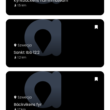
Kyrkbackens hamnmuseum
1.5 km
Szwecja
Sankt Ibb 12:2
1.2 km
Szwecja
Bäckvikens fyr
1.7 km