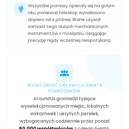
Wszystkie pomiary opierały się na gołym
oku, ponieważ teleskop wynaleziono
dopiero lata później. Brahe używał
zamiast tego dużych mechanicznych
instrumentów z mosiądzu, osiągając
precyzję nigdy wcześniej niespotykaną.
SPOŁECZNOŚĆ CIEKAWYCH ŚWIATA
PODRÓŻNIKÓW
AroundUs gromadzi tysiące
wyselekcjonowanych miejsc, lokalnych
wskazówek i ukrytych perełek,
wzbogacanych codziennie przez ponad
60,000 współtwórców
z całego świata.