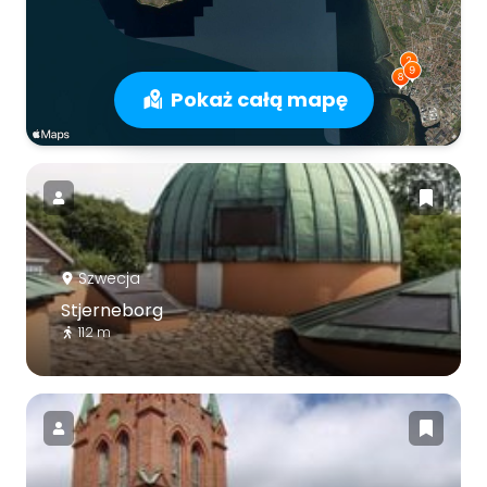
Pokaż całą mapę
Szwecja
Stjerneborg
112 m