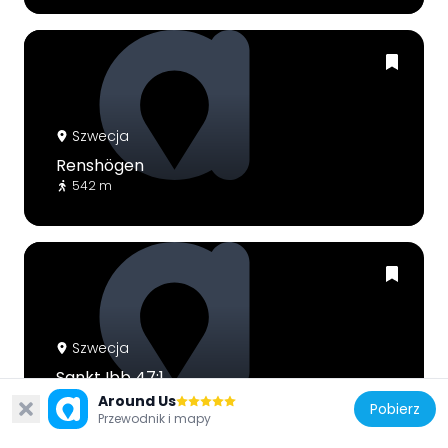
Szwecja
Renshögen
542 m
Szwecja
Sankt Ibb 47:1
1.1 km
Around Us
Pobierz
Przewodnik i mapy