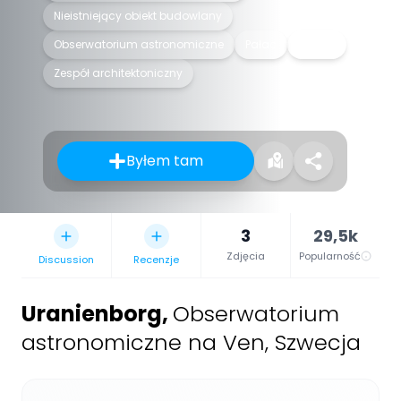
Nieistniejący obiekt budowlany
Obserwatorium astronomiczne
Pałac
Zamek
Zespół architektoniczny
Byłem tam
3
29,5k
Zdjęcia
Popularność
Discussion
Recenzje
Uranienborg
,
Obserwatorium
astronomiczne na Ven, Szwecja