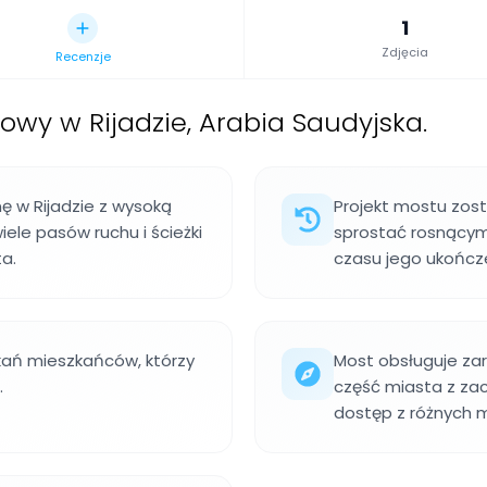
1
Zdjęcia
Recenzje
wy w Rijadzie, Arabia Saudyjska.
ę w Rijadzie z wysoką
Projekt mostu zost
ele pasów ruchu i ścieżki
sprostać rosnący
a.
czasu jego ukończe
kań mieszkańców, którzy
Most obsługuje zar
.
część miasta z za
dostęp z różnych m