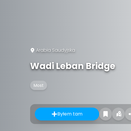
Arabia Saudyjska
Wadi Leban Bridge
Most
Byłem tam