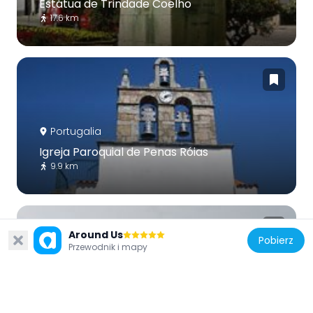
Estátua de Trindade Coelho
17.6 km
Portugalia
Igreja Paroquial de Penas Róias
9.9 km
Around Us
Pobierz
Przewodnik i mapy
Portugalia
Paços do Município de Mogadouro