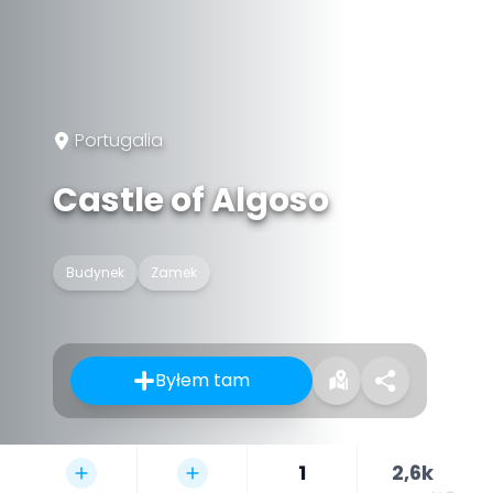
Portugalia
Castle of Algoso
Budynek
Zamek
Byłem tam
1
2,6k