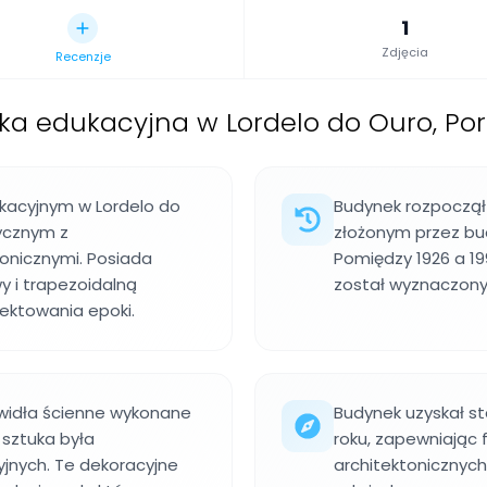
1
Zdjęcia
Recenzje
ka edukacyjna w Lordelo do Ouro, Por
kacyjnym w Lordelo do
Budynek rozpoczął 
ycznym z
złożonym przez bu
onicznymi. Posiada
Pomiędzy 1926 a 19
 i trapezoidalną
został wyznaczony
jektowania epoki.
widła ścienne wykonane
Budynek uzyskał s
k sztuka była
roku, zapewniając
jnych. Te dekoracyjne
architektonicznych