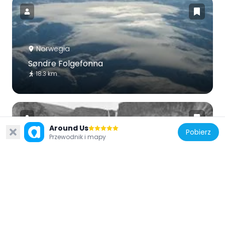
Norwegia
Søndre Folgefonna
18.3 km
Around Us
Pobierz
Przewodnik i mapy
Norwegia
Tyssestrengene
11.2 km