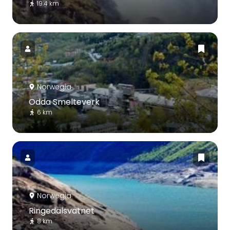
19.4 km
Norwegia
Odda Smelteverk
6 km
Norwegia
Ringedalsvatnet
8 km