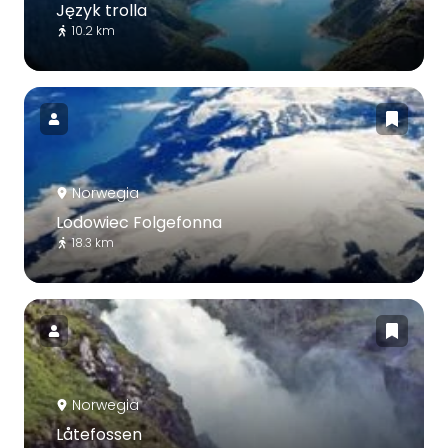
Język trolla
10.2 km
Norwegia
Lodowiec Folgefonna
18.3 km
Norwegia
Låtefossen