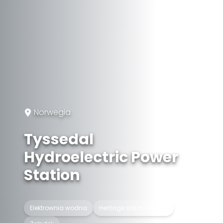
Norwegia
Tyssedal
Hydroelectric Power
Station
Elektrownia wodna
Heritage site in Norway