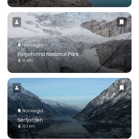
Norwegia
Folgefonna National Park
16 km
Norwegia
Sørfjorden
13.3 km