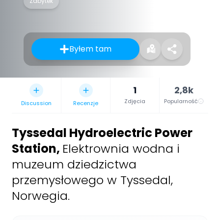
Zabytek
Byłem tam
1
2,8k
Zdjęcia
Popularność
Discussion
Recenzje
Tyssedal Hydroelectric Power
Station
,
Elektrownia wodna i
muzeum dziedzictwa
przemysłowego w Tyssedal,
Norwegia.