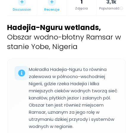
1
3,1k
Zdjęcia
Popularność
Discussion
Recenzje
Hadejia-Nguru wetlands
,
Obszar wodno-błotny Ramsar w
stanie Yobe, Nigeria
Mokradła Hadejia-Nguru to równina
zalewowa w północno-wschodniej
Nigerii, gdzie rzeka Hadejia i kilka
mniejszych cieków wodnych tworzą sieć
kanałów, płytkich jezior i zalanych pól.
Obszar ten jest również miejscem
Ramsar, uznanym za jego rolę w
utrzymaniu dzikiej przyrody i systemów
wodnych w regionie.