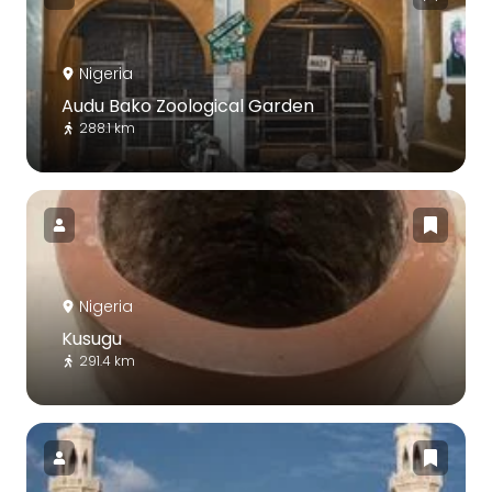
Nigeria
Audu Bako Zoological Garden
288.1 km
Nigeria
Kusugu
291.4 km