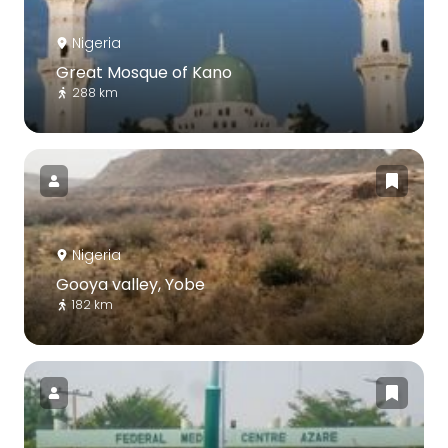
Nigeria
Great Mosque of Kano
288 km
Nigeria
Gooya valley, Yobe
182 km