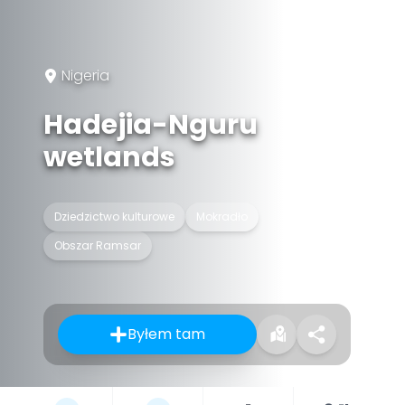
Nigeria
Hadejia-Nguru
wetlands
Dziedzictwo kulturowe
Mokradło
Obszar Ramsar
Byłem tam