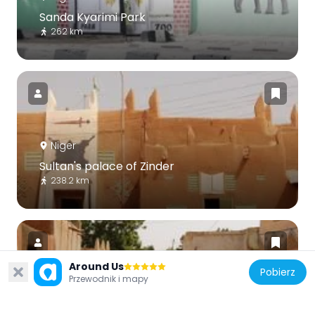
Sanda Kyarimi Park
262 km
Niger
Sultan's palace of Zinder
238.2 km
Around Us
Pobierz
Przewodnik i mapy
Niger