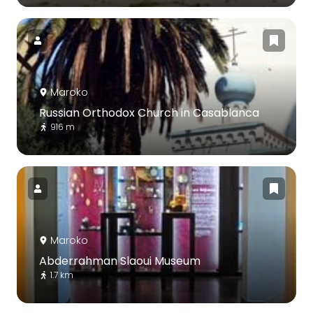
Maroko
Russian Orthodox Church in Casablanca
916 m
Maroko
Abderrahman Slaoui Museum
1.7 km