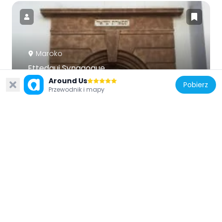
Maroko
Ettedgui Synagogue
2.6 km
Around Us
Pobierz
Przewodnik i mapy
Maroko
Cinema Rialto
1.6 km