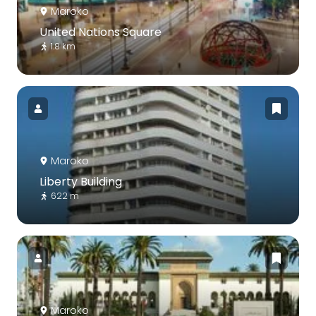
Maroko
United Nations Square
1.8 km
Maroko
Liberty Building
622 m
Maroko