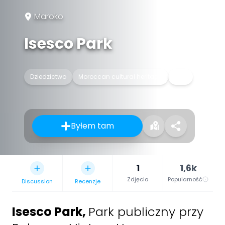
Maroko
Isesco Park
Dziedzictwo
Moroccan cultural heritage
Park
Byłem tam
1
1,6k
Zdjęcia
Popularność
Discussion
Recenzje
Isesco Park
,
Park publiczny przy