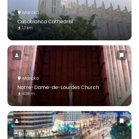
Maroko
Casablanca Cathedral
1.7 km
Maroko
Notre-Dame-de-Lourdes Church
428 m