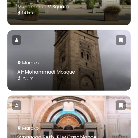
Muhammad V Square
1.4 km
Maroko
Al-Mohammadi Mosque
753 m
Maroko
Synagoga Beth-El w Casablance