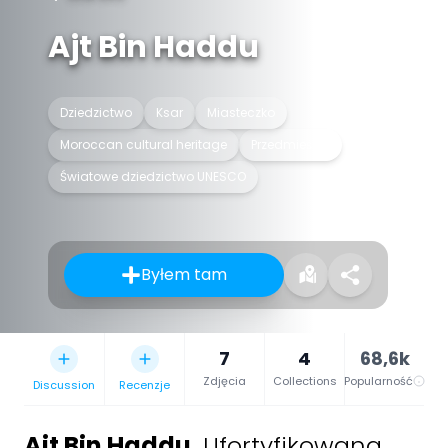
Ajt Bin Haddu
Dziedzictwo
Ksar
Miasteczko
Moroccan cultural heritage
Przedmieście
Światowe dziedzictwo UNESCO
Byłem tam
7
4
68,6k
Zdjęcia
Collections
Popularność
Discussion
Recenzje
Ajt Bin Haddu
,
Ufortyfikowana