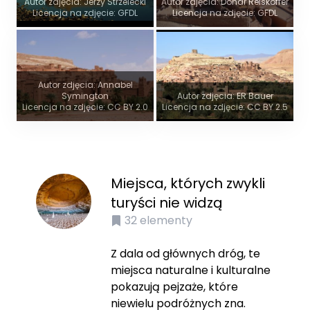
Autor zdjęcia: Jerzy Strzelecki
Autor zdjęcia: Donar Reiskoffer
Licencja na zdjęcie: GFDL
Licencja na zdjęcie: GFDL
Autor zdjęcia: Annabel
Symington
Autor zdjęcia: ER Bauer
Licencja na zdjęcie: CC BY 2.0
Licencja na zdjęcie: CC BY 2.5
Miejsca, których zwykli
turyści nie widzą
32
elementy
Z dala od głównych dróg, te
miejsca naturalne i kulturalne
pokazują pejzaże, które
niewielu podróżnych zna.