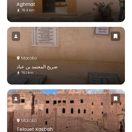
Aghmat
76.4 km
Maroko
ضريح المعتمد بن عباد
76.1 km
Maroko
Telouet Kasbah