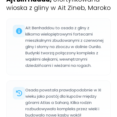
wioska z gliny w Ait Zineb, Maroko
Aït Benhaddou to osada z gliny z
kilkoma wielopiętrowymi fortecami
mieszkalnymi zbudowanymi z czerwonej
gliny i słomy na zboczu w dolinie Ounila.
Budynki tworzą połączony kompleks z
wąskimi alejkami, wewnętrznymi
dziedzińcami i wieżami na rogach.
Osada powstała prawdopodobnie w XI
wieku jako postój dla kupców między
górami Atlas a Saharą. Kilka rodzin
rozbudowywało kompleks przez wieki i
budowało nowe kasby wokół