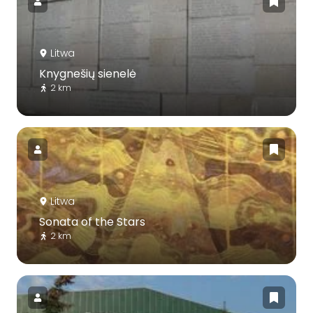
Litwa
Knygnešių sienelė
2 km
Litwa
Sonata of the Stars
2 km