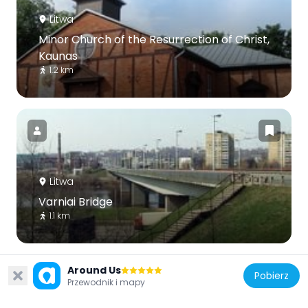
Litwa
Minor Church of the Resurrection of Christ,
Kaunas
1.2 km
Litwa
Varniai Bridge
1.1 km
Around Us
Pobierz
Przewodnik i mapy