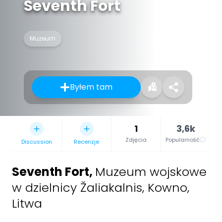
Seventh Fort
Muzeum
Byłem tam
1
3,6k
Zdjęcia
Popularność
Discussion
Recenzje
Seventh Fort
,
Muzeum wojskowe
w dzielnicy Žaliakalnis, Kowno,
Litwa