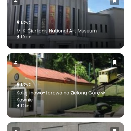
Litwa
M. K. Čiurlionis National Art Museum
1.9 km
Litwa
Kolej linowo-torowa na Zieloną Górę w
Kownie
1.7 km