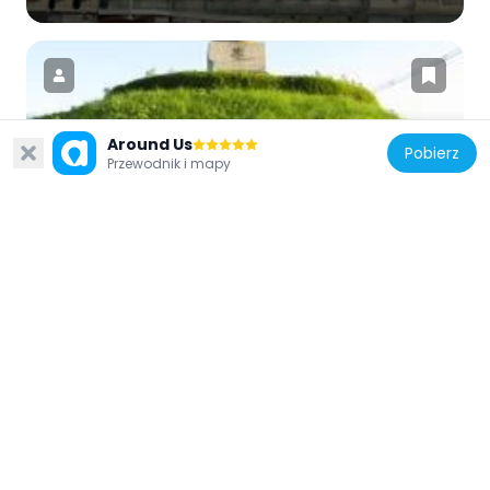
Around Us
Pobierz
Japonia
Przewodnik i mapy
Mimizuka
500 m
Japonia
Chishaku-in
339 m