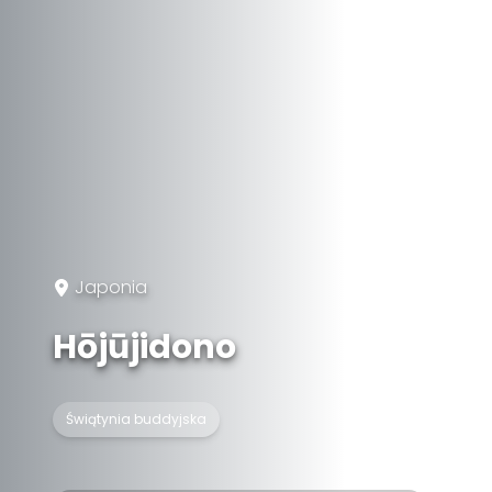
Japonia
Hōjūjidono
Świątynia buddyjska