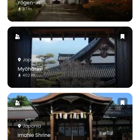
Yōgen-in
87 m
Japonia
Myōhō-in
402 m
Japonia
Imahie Shrine