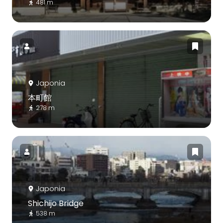
481 m
Japonia
本町館
278 m
Japonia
Shichijo Bridge
538 m