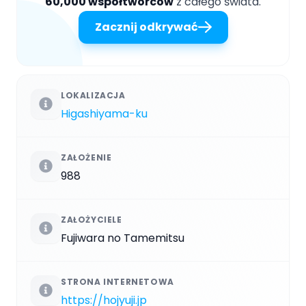
60,000 współtwórców
z całego świata.
Zacznij odkrywać
LOKALIZACJA
Higashiyama-ku
ZAŁOŻENIE
988
ZAŁOŻYCIELE
Fujiwara no Tamemitsu
STRONA INTERNETOWA
https://hojyuji.jp