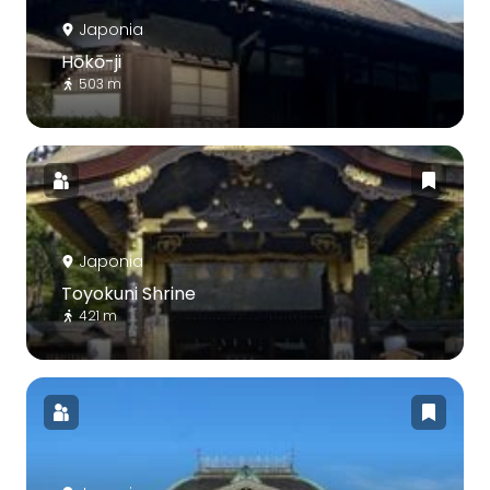
Japonia
Hōkō-ji
503 m
Japonia
Toyokuni Shrine
421 m