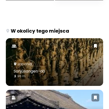
W okolicy tego miejsca
Japonia
Sanjūsangen-dō
96 m