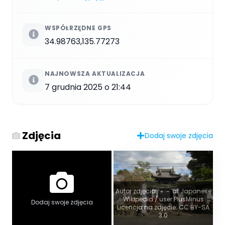
WSPÓŁRZĘDNE GPS
34.98763,135.77273
NAJNOWSZA AKTUALIZACJA
7 grudnia 2025 o 21:44
Zdjęcia
Dodaj swoje zdjęcia
Autor zdjęcia: ＋－ at Japanese
Wikipedia / user:PlusMinus
Dodaj swoje zdjęcia
Licencja na zdjęcie: CC BY-SA
3.0