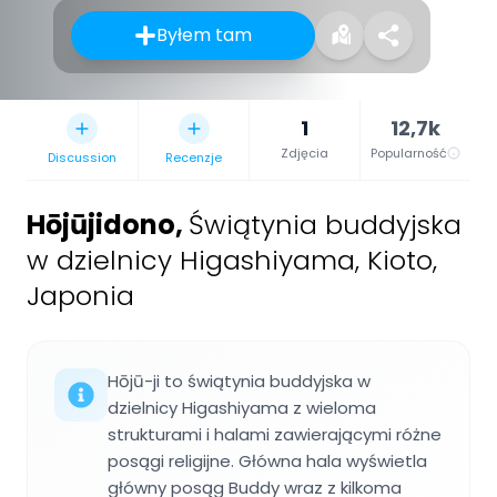
Byłem tam
1
12,7k
Zdjęcia
Popularność
Discussion
Recenzje
Hōjūjidono
,
Świątynia buddyjska
w dzielnicy Higashiyama, Kioto,
Japonia
Hōjū-ji to świątynia buddyjska w
dzielnicy Higashiyama z wieloma
strukturami i halami zawierającymi różne
posągi religijne. Główna hala wyświetla
główny posąg Buddy wraz z kilkoma