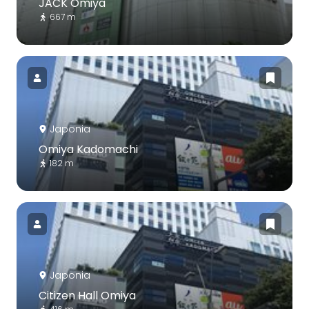
JACK Omiya
667 m
Japonia
Omiya Kadomachi
182 m
Japonia
Citizen Hall Omiya