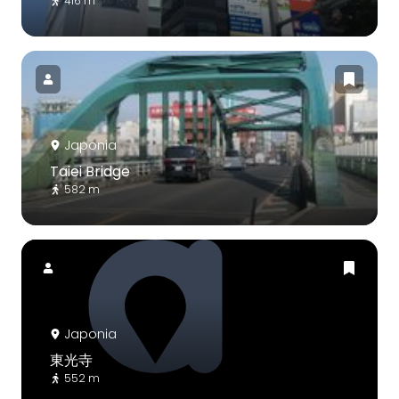
416 m
Japonia
Taiei Bridge
582 m
Japonia
東光寺
552 m