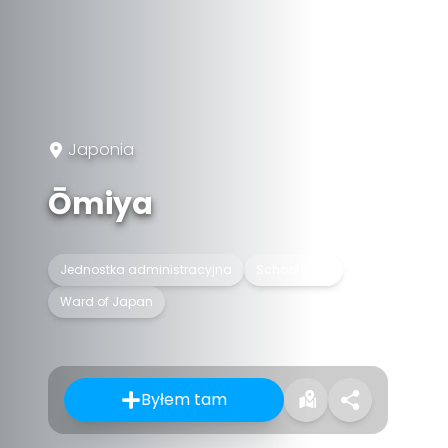
Japonia
Ōmiya
Jednostka administracyjna
School zone
Ward of Japan
Byłem tam