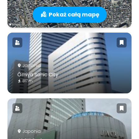
Pokaż całą mapę
Japonia
Ōmiya Sonic City
817 m
Japonia