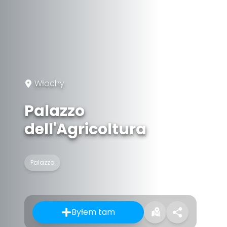
Włochy
Palazzo
dell'Agricoltura
Palazzo
Byłem tam