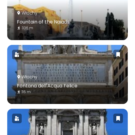
Włochy
Fountain of the Naiads
336 m
Włochy
Fontana dell'Acqua Felice
116 m