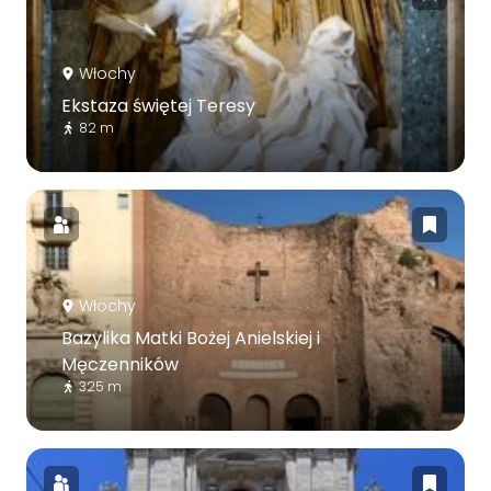
Włochy
Ekstaza świętej Teresy
82 m
Włochy
Bazylika Matki Bożej Anielskiej i
Męczenników
325 m