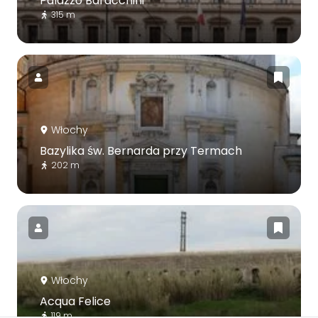
Palazzo Baracchini
315 m
Włochy
Bazylika św. Bernarda przy Termach
202 m
Włochy
Acqua Felice
119 m