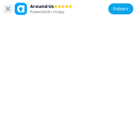
Around Us
Pobierz
Przewodnik i mapy
Włochy
Cornaro chapel
85 m
Włochy
Bazylika św. Kamila de Lellis w Rzymie
177 m