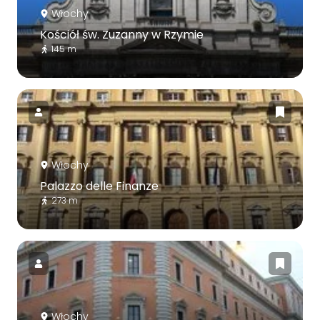
Włochy
Kościół św. Zuzanny w Rzymie
145 m
Włochy
Palazzo delle Finanze
273 m
Włochy