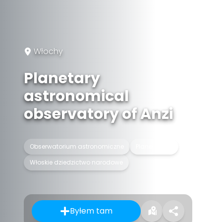
Włochy
Planetary
astronomical
observatory of Anzi
Obserwatorium astronomiczne
Planetarium
Włoskie dziedzictwo narodowe
Byłem tam