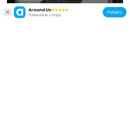
10.3 km
Around Us
Pobierz
Przewodnik i mapy
Włochy
Nepalese bridge of Castelmezzano
10.8 km
Włochy
San Michele
11.7 km