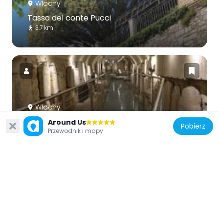
Włochy
Tasso del conte Pucci
3.7 km
Włochy
Roman Forum and Archaeological
Around Us
Pobierz
Przewodnik i mapy
Museum
4 km