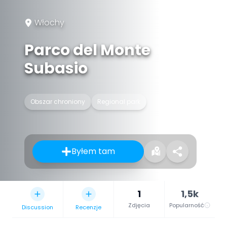
Włochy
Parco del Monte
Subasio
Obszar chroniony
Regional park
Byłem tam
1
1,5k
Zdjęcia
Popularność
Discussion
Recenzje