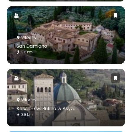
Włochy
San Damiano
3.6 km
Włochy
Kościół św. Rufina w Asyżu
3.8 km