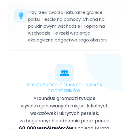
Trzy rzeki tworza naturalne granice
parku: Tescio na polnocy, Chiona na
poludniowym wschodzie i Topino na
wschodzie. Te rzeki wspieraja
ekologiczne bogactwo tego obszaru.
SPOŁECZNOŚĆ CIEKAWYCH ŚWIATA
PODRÓŻNIKÓW
AroundUs gromadzi tysiące
wyselekcjonowanych miejsc, lokalnych
wskazówek i ukrytych perełek,
wzbogacanych codziennie przez ponad
60,000 współtwórców
z całego świata.