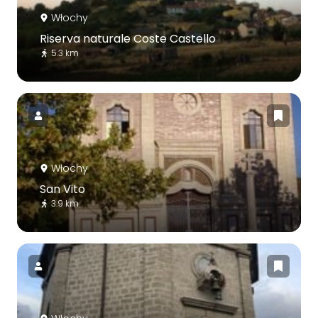
Włochy
Riserva naturale Coste Castello
5.3 km
Włochy
San Vito
3.9 km