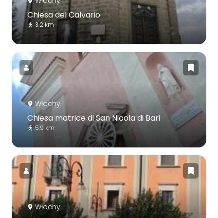
Włochy
Chiesa del Calvario
3.2 km
Włochy
Chiesa matrice di San Nicola di Bari
5.9 km
Włochy