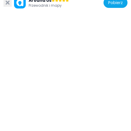
Around Us
Pobierz
Przewodnik i mapy
Włochy
Cappella del Calvario
5.7 km
Włochy
Chiesa del Rosario
5.9 km