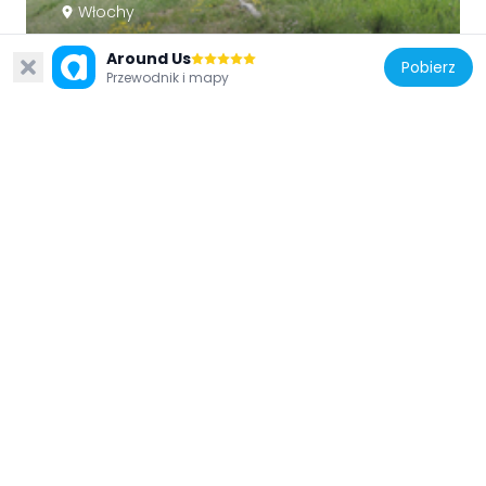
Włochy
Monte Antoroto
Around Us
Pobierz
8.6 km
Przewodnik i mapy
Włochy
Chiesa di Santa Croce
12.2 km
Włochy