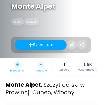
Monte Alpet
Góra
Szczyt
Byłem tam
1
1,5k
Zdjęcia
Popularność
Discussion
Recenzje
Monte Alpet
,
Szczyt górski w
Prowincji Cuneo, Włochy