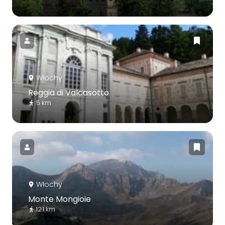
Włochy
Reggia di Valcasotto
5 km
Włochy
Monte Mongioie
12.1 km