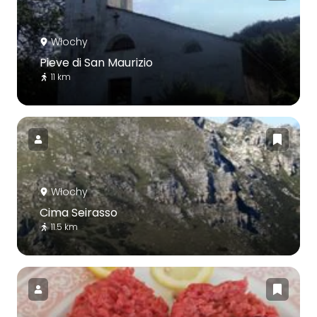
Włochy
Pieve di San Maurizio
11 km
Włochy
Cima Seirasso
11.5 km