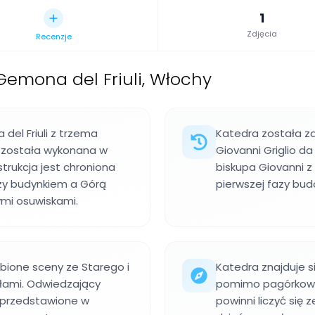
1
Zdjęcia
Recenzje
emona del Friuli, Włochy
el Friuli z trzema
Katedra została za
a została wykonana w
Giovanni Griglio d
trukcja jest chroniona
biskupa Giovanni z
zy budynkiem a Górą
pierwszej fazy budo
ymi osuwiskami.
źbione sceny ze Starego i
Katedra znajduje s
ami. Odwiedzający
pomimo pagórkowat
 przedstawione w
powinni liczyć się