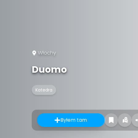
Włochy
Duomo
Katedra
Byłem tam