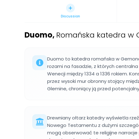
Discussion
Duomo
,
Romańska katedra w G
Duomo to katedra romańska w Gemona d
rozami na fasadzie, z których centraln
Wenecji między 1334 a 1336 rokiem. Kons
przez wysoki mur obronny stojący międ
Glemine, chroniący ją przed potencjaln
Drewniany ołtarz katedry wyświetla rze
Nowego Testamentu z dużymi szczegół
mogą obserwować te religijne narracje