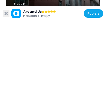
392 m
Around Us
Pobierz
Przewodnik i mapy
Włochy
Palazzo Scafarelli
305 m
Włochy
Palazzo del Banco di Napoli (Potenza)
337 m