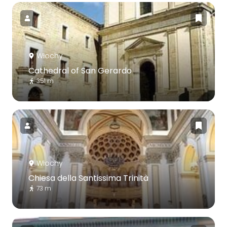
Włochy
Cathedral of San Gerardo
351 m
Włochy
Chiesa della Santissima Trinità
73 m