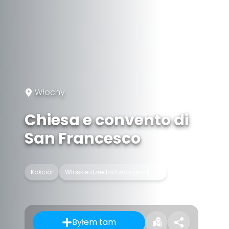
Włochy
Chiesa e convento di
San Francesco
Kościół
Włoskie dziedzictwo narodowe
Byłem tam