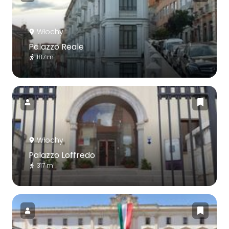
Włochy
Palazzo Reale
187 m
Włochy
Palazzo Loffredo
317 m