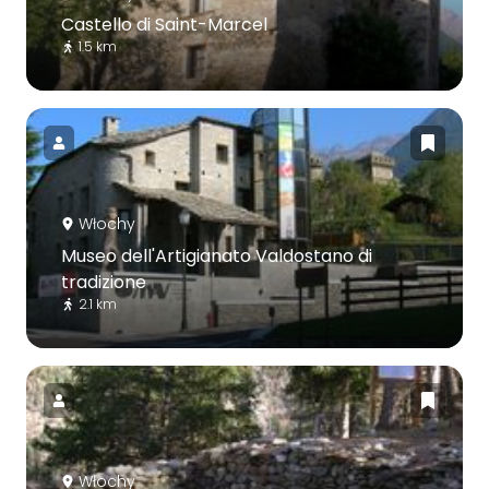
Castello di Saint-Marcel
1.5 km
Włochy
Museo dell'Artigianato Valdostano di
tradizione
2.1 km
Włochy