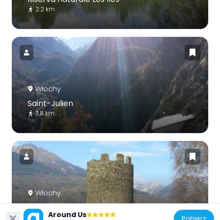
2.2 km
Włochy
Saint-Julien
3.8 km
Włochy
Brissogne Castle
Around Us
5 km
Pobierz