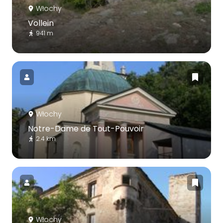
Włochy
Vollein
941 m
Włochy
Notre-Dame de Tout-Pouvoir
2.4 km
Włochy