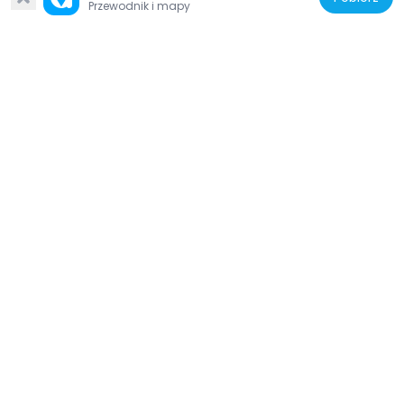
Przewodnik i mapy
Włochy
Beato Emerico
4.6 km
Włochy
Casaforte di Povil
4.4 km