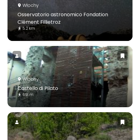
Włochy
Osservatorio astronomico Fondation
Clément Fillietroz
5.2 km
Włochy
Castello di Pilato
691 m