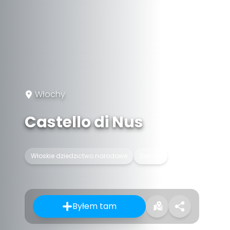
Włochy
Castello di Nus
Włoskie dziedzictwo narodowe
Zamek
Byłem tam