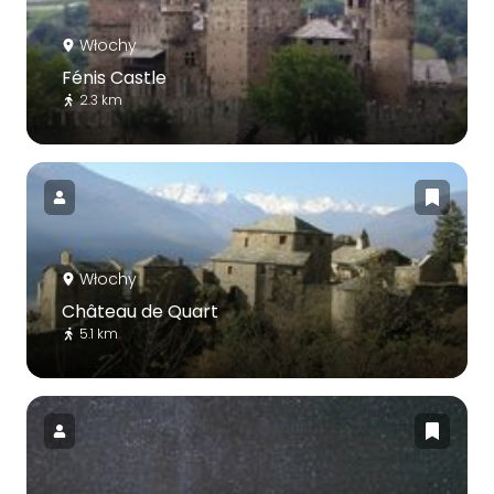
Włochy
Fénis Castle
2.3 km
Włochy
Château de Quart
5.1 km