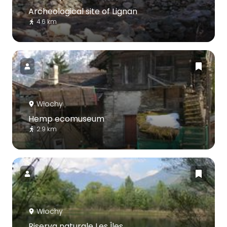
Archeological site of Lignan
4.6 km
Włochy
Hemp ecomuseum
2.9 km
Włochy
Riserva naturale Les Îles