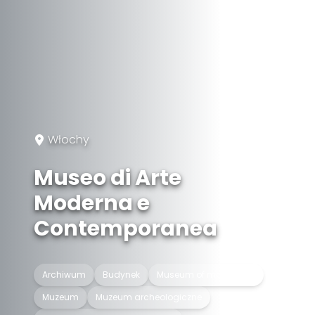
Włochy
Museo di Arte
Moderna e
Contemporanea
Archiwum
Budynek
Museum of modern art
Muzeum
Muzeum archeologiczne