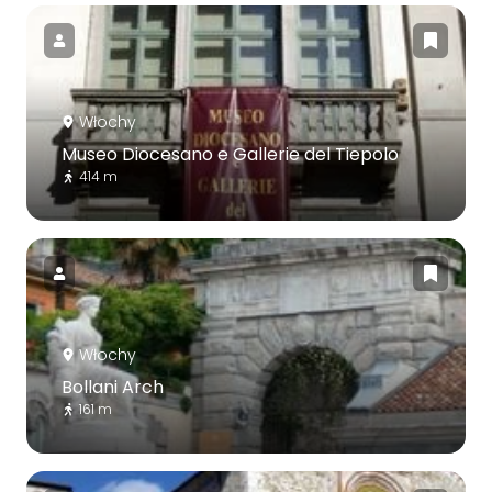
Włochy
Museo Diocesano e Gallerie del Tiepolo
414 m
Włochy
Bollani Arch
161 m