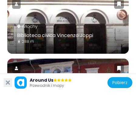
Włochy
Biblioteca civica Vincenzo Joppi
288 m
Around Us
Pobierz
Przewodnik i mapy
Włochy
Museo etnografico del Friuli
356 m