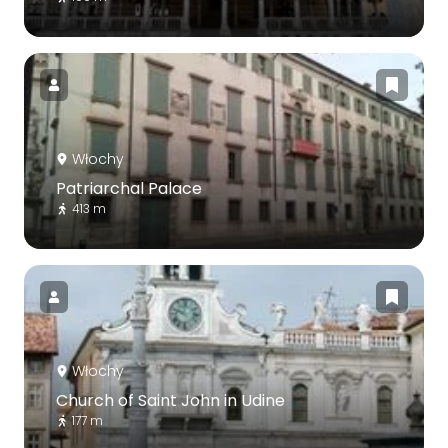
Włochy
Patriarchal Palace
413 m
Włochy
Church of Saint John in Udine
177 m