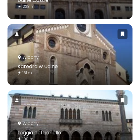
Udine Castle
238 m
Włochy
Katedra w Udine
151 m
Włochy
Loggia del Lionello
100 m