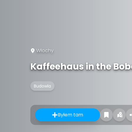
Włochy
Kaffeehaus in the Bob
Budowla
Byłem tam