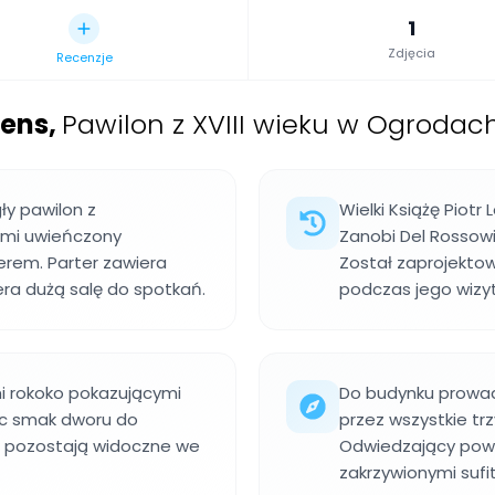
1
Zdjęcia
Recenzje
dens
,
Pawilon z XVIII wieku w Ogrodac
ły pawilon z
Wielki Książę Piotr
ami uwieńczony
Zanobi Del Rossow
rem. Parter zawiera
Został zaprojekto
era dużą salę do spotkań.
podczas jego wizyt
mi rokoko pokazującymi
Do budynku prowadz
jąc smak dworu do
przez wszystkie tr
a pozostają widoczne we
Odwiedzający powin
zakrzywionymi sufi