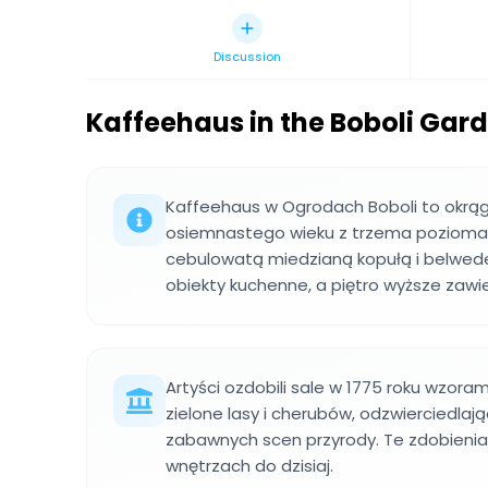
Discussion
Kaffeehaus in the Boboli Gar
Kaffeehaus w Ogrodach Boboli to okrąg
osiemnastego wieku z trzema poziom
cebulowatą miedzianą kopułą i belwede
obiekty kuchenne, a piętro wyższe zawi
Artyści ozdobili sale w 1775 roku wzora
zielone lasy i cherubów, odzwierciedla
zabawnych scen przyrody. Te zdobieni
wnętrzach do dzisiaj.