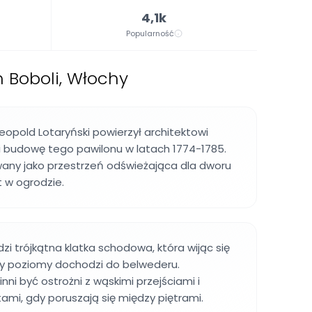
4,1k
Popularność
h Boboli, Włochy
 Leopold Lotaryński powierzył architektowi
i budowę tego pawilonu w latach 1774-1785.
wany jako przestrzeń odświeżająca dla dworu
 w ogrodzie.
i trójkątna klatka schodowa, która wijąc się
zy poziomy dochodzi do belwederu.
ni być ostrożni z wąskimi przejściami i
tami, gdy poruszają się między piętrami.