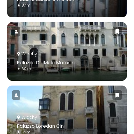
87 m
Włochy
Palazzo Da Mula Morosini
60 m
Włochy
Palazzo Loredan Cini
121 m