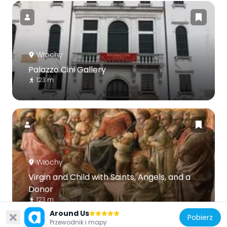
Włochy
Palazzo Cini Gallery
123 m
Włochy
Virgin and Child with Saints, Angels, and a
Donor
123 m
Around Us
Pobierz
Przewodnik i mapy