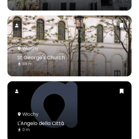
Włochy
St George's Church
88 m
Włochy
L'Angelo della Città
0 m