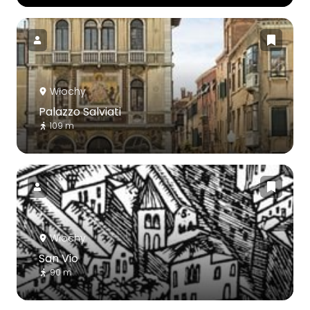
Włochy
Palazzo Salviati
109 m
Włochy
San Vio
90 m