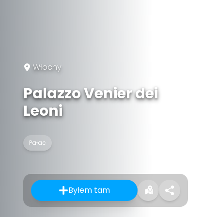
Włochy
Palazzo Venier dei
Leoni
Pałac
Byłem tam