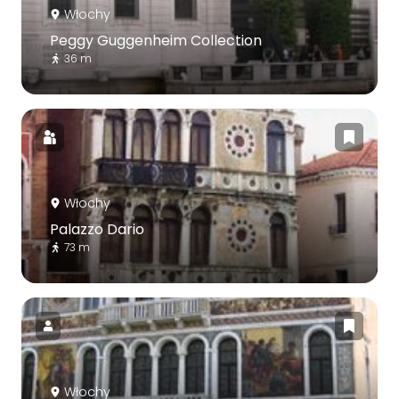
Włochy
Peggy Guggenheim Collection
36 m
Włochy
Palazzo Dario
73 m
Włochy