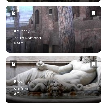
Włochy
Insula Romana
91 m
Włochy
Marforio
7 m