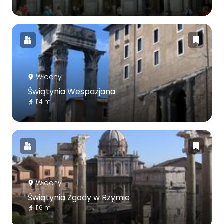
Włochy
Świątynia Wespazjana
114 m
Włochy
Świątynia Zgody w Rzymie
116 m