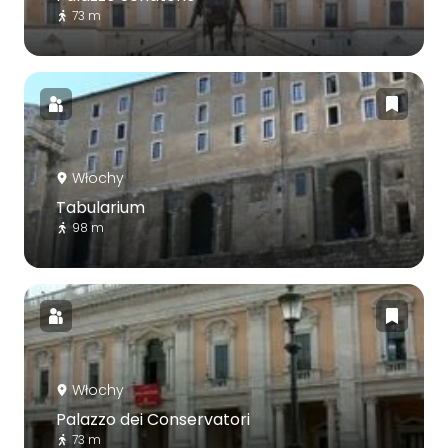
73 m
Włochy
Tabularium
98 m
Włochy
Palazzo dei Conservatori
73 m