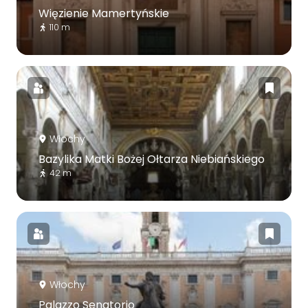
Więzienie Mamertyńskie
110 m
Włochy
Bazylika Matki Bożej Ołtarza Niebiańskiego
42 m
Włochy
Palazzo Senatorio