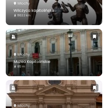
Włochy
Wilczyca kapitolińska
11163.3 km
Włochy
Muzea Kapitolińskie
85 m
Włochy