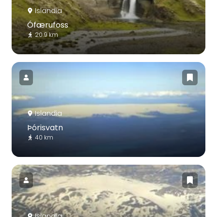
Islandia
Ófærufoss
20.9 km
Islandia
Þórisvatn
40 km
Islandia