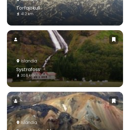
Torfajökull
41.2 km
Islandia
Systrafoss
30.6 km
Islandia