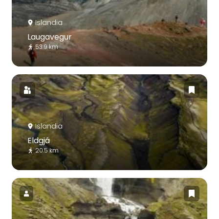
Islandia
Laugavegur
53.9 km
Islandia
Eldgjá
20.5 km