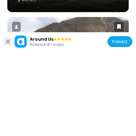
Around Us
Pobierz
Przewodnik i mapy
Islandia
Bláhnjúkur
41.4 km
Islandia
Loki-Fögrufjöll
51.8 km