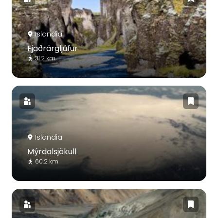
Islandia
Fjaðrárgljúfur
31.2 km
Islandia
Mýrdalsjökull
60.2 km